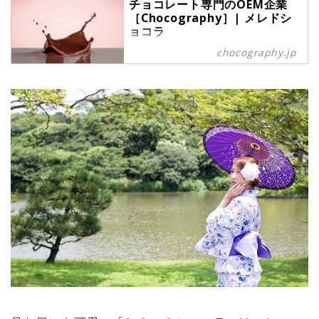
チョコレート専門のOEM企業
［Chocography］| メレドシ
ョコラ
チョコグラフィは、お客さまブラン
chocography.jp
ドのチョコレート製造から、ご希望
に応じてレシピ開発やパッケージ・
デザイン制作までご提案いたしま
す。オリジナルチョコブランド
【Mele de chocolat】メレドショコ
ラを展開しています。