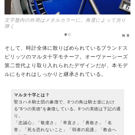
文字盤内の外周はメタルカラーに。角度によって光り
輝く
そして、時計全体に散りばめられているブランドス
ピリッツのマルタ十字モチーフ。オーヴァーシーズ
第二世代より取り入れられたデザインだが、本モデ
ルにもそれはしっかりと継承されている。
マルタ十字とは？
聖ヨハネ騎士団の象徴で、8つの角は騎士道におけ
る“8つの美徳”を象徴している。8つの美徳は下記の通
り。
「忠誠心」「敬虔さ」「率直さ」「勇敢さ」「名
誉」「死を恐れないこと」「弱者の庇護」「教会へ