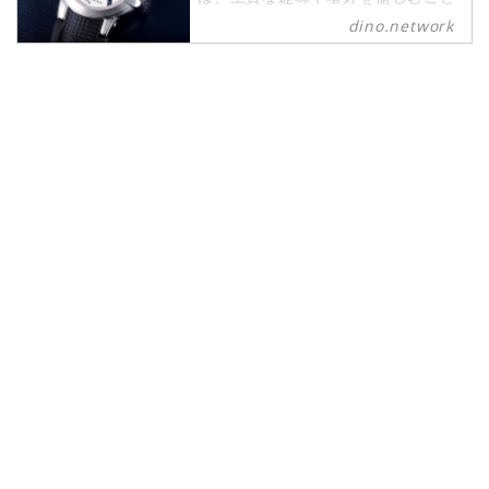
ができるパワーピープルのために、
dino.network
2019年8月1日に創刊されたライフ
スタイルWebマガジンです。現代の
社会では、日々生まれる新しいテク
ノロジーやカルチャーによって価値
観が多様化しています。そんな多様
性に即したさまざまな情報や可能性
にキャッチアップし続けたいという
マインドを持つ皆さまのために、誕
生したWebマガジンがdino.network
です。