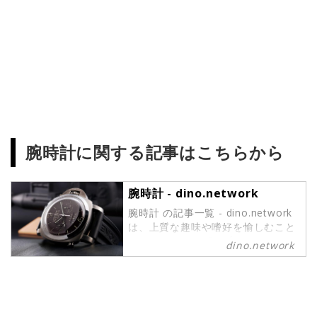
腕時計に関する記事はこちらから
腕時計 - dino.network
腕時計 の記事一覧 - dino.network
は、上質な趣味や嗜好を愉しむこと
ができるパワーピープルのために、
dino.network
2019年8月1日に創刊されたライフ
スタイルWebマガジンです。現代の
社会では、日々生まれる新しいテク
ノロジーやカルチャーによって価値
観が多様化しています。そんな多様