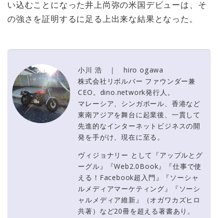
い込むことになった井上尚弥の米国デビューは、そ
の強さを証明するに足る上出来な結果となった。
小川 浩 ｜ hiro ogawa
株式会社リボルバー ファウンダー兼
CEO。dino.network発行人。
マレーシア、シンガポール、香港など
東南アジアを舞台に起業後、一貫して
先進的なインターネットビジネスの開
発を手がけ、現在に至る。
ヴィジョナリー として『アップルとグ
ーグル』『Web2.0Book』『仕事で使
える！Facebook超入門』『ソーシャ
ルメディアマーケティング』『ソーシ
ャルメディア維新』（オガワカズヒロ
共著）など20冊を超える著書あり。