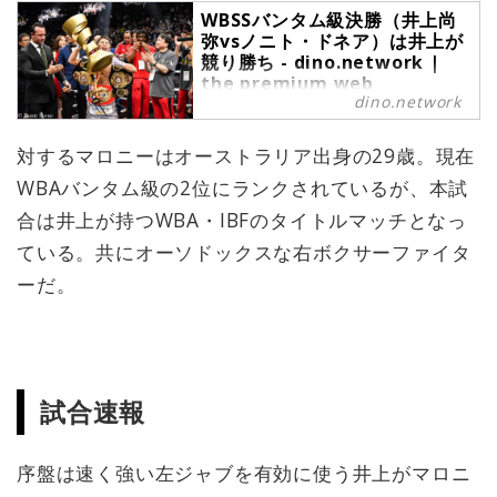
WBSSバンタム級決勝（井上尚
弥vsノニト・ドネア）は井上が
競り勝ち - dino.network |
the premium web
dino.network
magazine for the Power
People by Revolver,Inc.
対するマロニーはオーストラリア出身の29歳。現在
団体を超えた、真に最強のボクサー
を決めるイベント、ワールド・ボク
WBAバンタム級の2位にランクされているが、本試
シング・スーパーシリーズ
合は井上が持つWBA・IBFのタイトルマッチとなっ
（WBSS）のバンタム級決勝が2019
年11月7日、さいたまスーパーアリ
ている。共にオーソドックスな右ボクサーファイタ
ーナで行われた。対戦するのはWBA
ーだ。
及びIBF王者の井上尚弥と、WBAス
ーパー王者であり、5階級制覇を成
し遂げたレジェンド、フィリピンの
ノニト・ドネア。世界のボクシング
ファンが待ち望んだカードの結末
は、井上尚弥が3-0の判定勝ちとい
試合速報
う結果になった。
序盤は速く強い左ジャブを有効に使う井上がマロニ