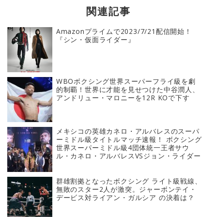
関連記事
Amazonプライムで2023/7/21配信開始！
『シン・仮面ライダー』
WBOボクシング世界スーパーフライ級を劇
的制覇！世界に才能を見せつけた中谷潤人、
アンドリュー・マロニーを12R KOで下す
メキシコの英雄カネロ・アルバレスのスーパ
ーミドル級タイトルマッチ速報！ ボクシング
世界スーパーミドル級4団体統一王者サウ
ル・カネロ・アルバレスVSジョン・ライダー
群雄割拠となったボクシング ライト級戦線、
無敗のスター2人が激突。ジャーボンテイ・
デービス対ライアン・ガルシア の決着は？