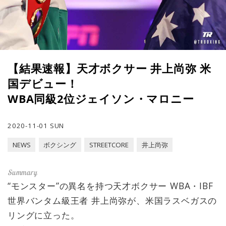
【結果速報】天才ボクサー 井上尚弥 米
国デビュー！
WBA同級2位ジェイソン・マロニー
2020-11-01 SUN
NEWS
ボクシング
STREETCORE
井上尚弥
“モンスター”の異名を持つ天才ボクサー WBA・IBF
世界バンタム級王者 井上尚弥が、米国ラスベガスの
リングに立った。