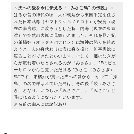
～夫への愛を今に伝える「 “みさご島” の伝説」～
はるか昔の神代の頃、大和朝廷から東国平定を任さ
れた日本武尊（ヤマトタケルノミコト）が安房（現
在の南房総）に渡ろうとした折、内海（現在の東京
湾）で突然の大嵐に見舞われました。それを見た妃
の弟橘姫（オトタチバナヒメ）は海神の怒りを鎮め
ようと、夫の身代わりに海に身を投じ、無事房総に
渡ることができたといいます。そして、姫のなきが
らが流れ着いたとされるのが『みささ』。2Fのビュ
ーサロンからご覧いただける “みさご（みささぎ）
島”です。弟橘姫が貫いた夫への愛から、かつて「操
島」の名で呼ばれていた島は、その後「陵：みささ
ぎ」となり、いつしか「みささご」、「みさご」と
呼ばれるようになったといいます。
※名前の由来には諸説あり