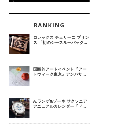
ロレックス チェリーニ プリン
ス 「初のシースルーバック・
100周年記念モデル」【今週
の逸本 Vol.239】
国際的アートイベント『アー
トウィーク東京』アンバサダ
ーに俳優 鈴木京香が就任／公
式アプリ 会期限定カクテル詳
細
A.ランゲ&ゾーネ サクソニア
アニュアルカレンダー「ドイ
ツ技術の結晶」【今週の逸本
Vol.63】