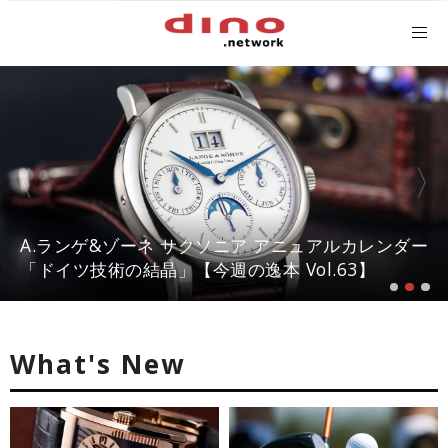
国際的アートイベント『アートウィーク東京』アン
A.ランゲ&ゾーネ サクソニア アニュアルカレンダー
バサダーに俳優 鈴木京香が就任／公式アプリ 会期
「ドイツ技術の結晶」【今週の逸本 Vol.63】
限定カクテル詳細
What's New