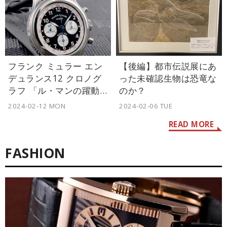
フランク ミュラー エン
【後編】都市伝説展にあ
デュランス12 クロノグ
った未確認生物は恐竜な
ラフ 「ル・マンの躍動
のか？
を手に」【今週の逸本
2024-02-12 MON
2024-02-06 TUE
Vol.237】
READ MORE
FASHION