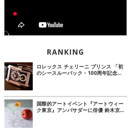
ロレックス チェリーニ プリンス 「初
のシースルーバック・100周年記念モ
デル」【今週の逸本 Vol.239】
国際的アートイベント『アートウィー
ク東京』アンバサダーに俳優 鈴木京香
が就任／公式アプリ 会期限定カクテル
詳細