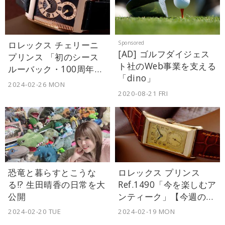
ロレックス チェリーニ
[AD] ゴルフダイジェス
プリンス 「初のシース
ト社のWeb事業を支える
ルーバック・100周年記
「dino」
念モデル」【今週の逸本
2024-02-26 MON
Vol.239】
2020-08-21 FRI
恐竜と暮らすとこうな
ロレックス プリンス
る!? 生田晴香の日常を大
Ref.1490「今を楽しむア
公開
ンティーク」【今週の逸
本 Vol.238】
2024-02-20 TUE
2024-02-19 MON