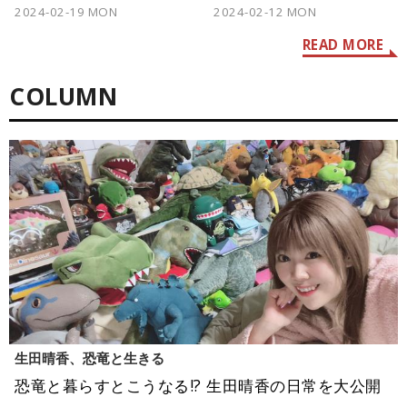
本 Vol.238】
を手に」【今週の逸本
2024-02-19 MON
2024-02-12 MON
Vol.237】
READ MORE
COLUMN
生田晴香、恐竜と生きる
恐竜と暮らすとこうなる!? 生田晴香の日常を大公開