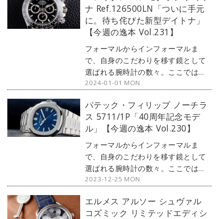
ナ Ref.126500LN「ついに手元
の感性を刺激する1本をセレクト。今
に。待ち侘びた新型デイトナ」
回はフランク ミュラーから、豪華仕
【今週の逸本 Vol.231】
様の『マスター スクエア』をご紹介
しよう。
フォーマルからインフォーマルま
で、自身のこだわりを移す鏡として
選ばれる腕時計の数々。ここではブ
2024-01-01 MON
ランド腕時計専門店・MOON
PHASE（ムーンフェイズ）が最新モ
パテック・フィリップ ノーチラ
デルからアンティークまで、見る者
ス 5711/1P「40周年記念モデ
の感性を刺激する1本をセレクト。今
ル」【今週の逸本 Vol.230】
回はロレックスから、最新モデルと
なる『コスモグラフ デイトナ
フォーマルからインフォーマルま
Ref.126500LN』をご紹介しよう。
で、自身のこだわりを移す鏡として
選ばれる腕時計の数々。ここではブ
2023-12-25 MON
ランド腕時計専門店・MOON
PHASE（ムーンフェイズ）が最新モ
エルメス アルソー シュヴァル
デルからアンティークまで、見る者
コズミック リミテッドエディシ
の感性を刺激する1本をセレクト。今