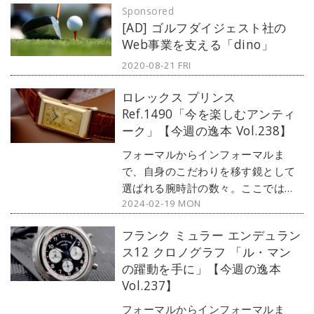
Sponsored
デルからアンティークまで、見る者
[AD] ゴルフダイジェスト社の
の感性を刺激する1本をセレクト。今
Web事業を支える「dino」
回はロレックスのチェリーニコレク
ションから、往年の名作を復刻した
2020-08-21 FRI
『チェリーニ プリンス』をご紹介し
ロレックス プリンス
よう。※当連載は、2024年3月から
Ref.1490「今を楽しむアンティ
ファッションメディア『singles』に
ーク」【今週の逸本 Vol.238】
お引っ越しします。Vol.240からは
『singles』にてお楽しみください。
フォーマルからインフォーマルま
で、自身のこだわりを移す鏡として
選ばれる腕時計の数々。ここではブ
2024-02-19 MON
ランド腕時計専門店・MOON
PHASE（ムーンフェイズ）が最新モ
フランク ミュラー エンデュラン
デルからアンティークまで、見る者
ス12 クロノグラフ 「ル・マン
の感性を刺激する1本をセレクト。今
の躍動を手に」【今週の逸本
回はアンティークロレックスから、
Vol.237】
今風に使いやすくカスタマイズされ
た『プリンス』をご紹介しよう。
フォーマルからインフォーマルま