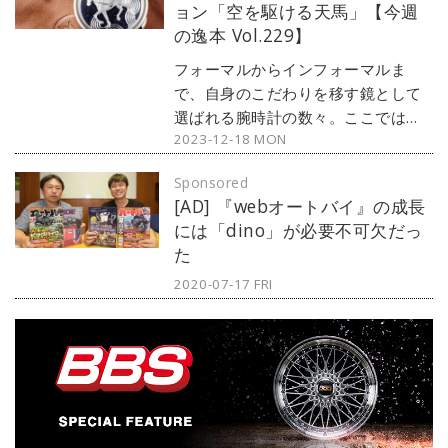
ョン「空を駆ける天馬」【今週
回は、パテック・フィリップのラグ
の逸本 Vol.229】
スポウォッチとして絶大な人気を誇
る『ノーチラス』から、40周年記念
フォーマルからインフォーマルま
モデルをご紹介しよう。
で、自身のこだわりを移す鏡として
選ばれる腕時計の数々。ここではブ
2023-12-18 MON
ランド腕時計専門店・MOON
PHASE（ムーンフェイズ）が最新モ
Sponsored
デルからアンティークまで、見る者
[AD] 『webオートバイ』の成長
の感性を刺激する1本をセレクト。今
には「dino」が必要不可欠だっ
回は当連載初登場となるエルメスか
た
ら、文字盤の彫金が美しい『アルソ
ー シュヴァル コズミック リミテッ
2020-07-17 FRI
ドエディション』をご紹介しよう。