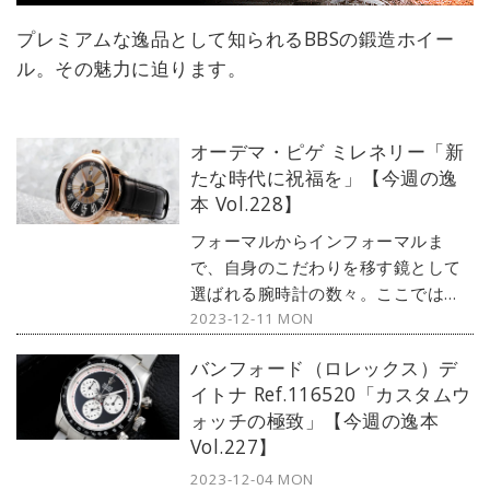
プレミアムな逸品として知られるBBSの鍛造ホイー
ル。その魅力に迫ります。
オーデマ・ピゲ ミレネリー「新
たな時代に祝福を」【今週の逸
本 Vol.228】
フォーマルからインフォーマルま
で、自身のこだわりを移す鏡として
選ばれる腕時計の数々。ここではブ
2023-12-11 MON
ランド腕時計専門店・MOON
PHASE（ムーンフェイズ）が最新モ
バンフォード（ロレックス）デ
デルからアンティークまで、見る者
イトナ Ref.116520「カスタムウ
の感性を刺激する1本をセレクト。今
ォッチの極致」【今週の逸本
回は、オーデマ・ピゲのドレスウォ
Vol.227】
ッチ『ミレネリー』をご紹介しよ
う。
2023-12-04 MON