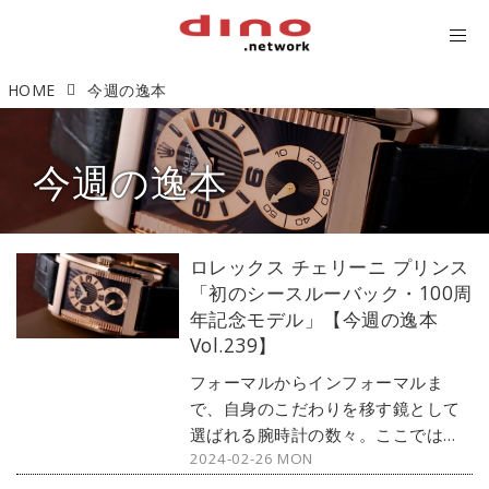
HOME
今週の逸本
今週の逸本
ロレックス チェリーニ プリンス
「初のシースルーバック・100周
年記念モデル」【今週の逸本
Vol.239】
フォーマルからインフォーマルま
で、自身のこだわりを移す鏡として
選ばれる腕時計の数々。ここではブ
2024-02-26 MON
ランド腕時計専門店・MOON
PHASE（ムーンフェイズ）が最新モ