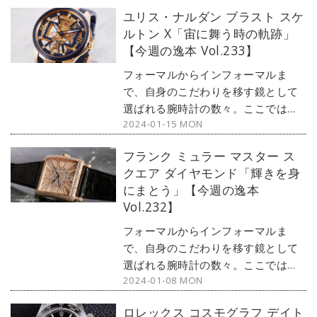
ユリス・ナルダン ブラスト スケ
ルトン X「宙に舞う時の軌跡」
【今週の逸本 Vol.233】
フォーマルからインフォーマルま
で、自身のこだわりを移す鏡として
選ばれる腕時計の数々。ここではブ
2024-01-15 MON
ランド腕時計専門店・MOON
PHASE（ムーンフェイズ）が最新モ
フランク ミュラー マスター ス
デルからアンティークまで、見る者
クエア ダイヤモンド「輝きを身
の感性を刺激する1本をセレクト。今
にまとう」【今週の逸本
回は、当連載初登場となるユリス・
Vol.232】
ナルダンから『ブラスト スケルトン
X』をご紹介しよう。
フォーマルからインフォーマルま
で、自身のこだわりを移す鏡として
選ばれる腕時計の数々。ここではブ
2024-01-08 MON
ランド腕時計専門店・MOON
PHASE（ムーンフェイズ）が最新モ
ロレックス コスモグラフ デイト
デルからアンティークまで、見る者