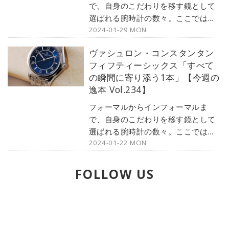
DAYS クロノ モノプルサンテ
で、自身のこだわりを移す鏡として
GMT』をご紹介しよう。
選ばれる腕時計の数々。ここではブ
2024-01-29 MON
ランド腕時計専門店・MOON
PHASE（ムーンフェイズ）が最新モ
ヴァシュロン・コンスタンタン
デルからアンティークまで、見る者
フィフティーシックス「すべて
の感性を刺激する1本をセレクト。今
の瞬間に寄り添う1本」【今週の
回はブライトリングのナビタイマー
逸本 Vol.234】
から、1959年の復刻モデル『1959
リ・エディション』をご紹介しよ
フォーマルからインフォーマルま
う。
で、自身のこだわりを移す鏡として
選ばれる腕時計の数々。ここではブ
2024-01-22 MON
ランド腕時計専門店・MOON
PHASE（ムーンフェイズ）が最新モ
デルからアンティークまで、見る者
FOLLOW US
の感性を刺激する1本をセレクト。今
回はヴァシュロン・コンスタンタン
から、人気の『フィフティーシック
ス』をご紹介しよう。