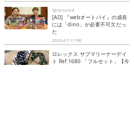
Sponsored
[AD] 『webオートバイ』の成長
には「dino」が必要不可欠だっ
た
2020-07-17 FRI
ロレックス サブマリーナーデイ
ト Ref.1680 「フルセット」【今
週の逸本 Vol.226】
2023-11-27 MON
パテック・フィリップ カラトラ
バ Ref.5026R-001「黒と金の調
和。時を刻む至上の美」【今週
の逸本 Vol.225】
2023-11-20 MON