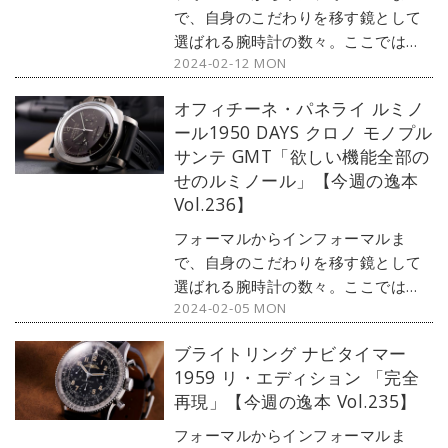
で、自身のこだわりを移す鏡として
選ばれる腕時計の数々。ここではブ
2024-02-12 MON
ランド腕時計専門店・MOON
PHASE（ムーンフェイズ）が最新モ
オフィチーネ・パネライ ルミノ
デルからアンティークまで、見る者
ール1950 DAYS クロノ モノプル
の感性を刺激する1本をセレクト。今
サンテ GMT「欲しい機能全部の
回はフランク ミュラーから、『エン
せのルミノール」【今週の逸本
デュランス12』をご紹介しよう。
Vol.236】
フォーマルからインフォーマルま
で、自身のこだわりを移す鏡として
選ばれる腕時計の数々。ここではブ
2024-02-05 MON
ランド腕時計専門店・MOON
PHASE（ムーンフェイズ）が最新モ
ブライトリング ナビタイマー
デルからアンティークまで、見る者
1959 リ・エディション 「完全
の感性を刺激する1本をセレクト。今
再現」【今週の逸本 Vol.235】
回はパネライから、機能満載でガジ
ェット感溢れる『ルミノール1950
フォーマルからインフォーマルま