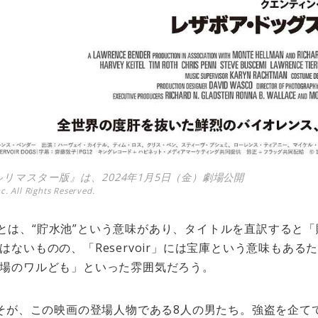
リマスター版』は、2024年1月5日（金）劇場公開
. All Rights Reserved.
ア）」とは、“貯水池”という意味があり、タイトルを直訳する
ないものの、「Reservoir」には宝庫という意味もあ
場のワルども」といった雰囲気だろう。
ogs」こそが、この映画の登場人物である8人の男たち。強盗を企