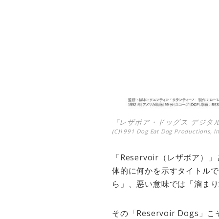
『レザボア・ドッグス デジタル
(C)1991 Dog Eat Dog Productions, Inc
「Reservoir（レザボ
体的に何かを示すタイトルでは
ら」、悪い意味では「溜まり
その「Reservoir D