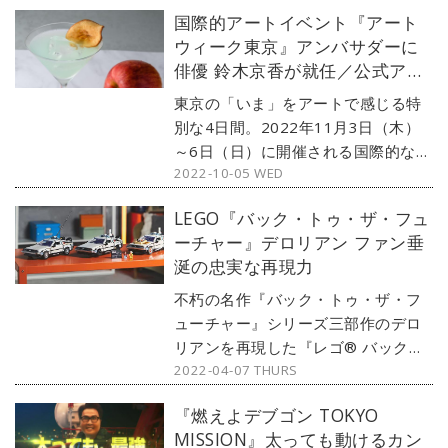
国際的アートイベント『アート
ウィーク東京』アンバサダーに
俳優 鈴木京香が就任／公式アプ
リ 会期限定カクテル詳細
東京の「いま」をアートで感じる特
別な4日間。2022年11月3日（木）
～6日（日）に開催される国際的なア
2022-10-05 WED
ートイベント『アートウィーク東京
（以下：AWT）』のアンバサダー
LEGO『バック・トゥ・ザ・フュ
に、俳優 鈴木京香が就任。本イベン
ーチャー』デロリアン ファン垂
トを楽しむために欠かせない、都内
涎の忠実な再現力
のアートスポットを巡るバス専用公
式アプリ「AWT PASS」もリリース
不朽の名作『バック・トゥ・ザ・フ
された。
ューチャー』シリーズ三部作のデロ
リアンを再現した『レゴ® バック・
2022-04-07 THURS
トゥ・ザ・フューチャー デロリア
ン・DMC-12』がレゴジャパンより
『燃えよデブゴン TOKYO
販売中。光る時限装置やタイムサー
MISSION』太っても動けるカン
キット、マーティーのホバーボード