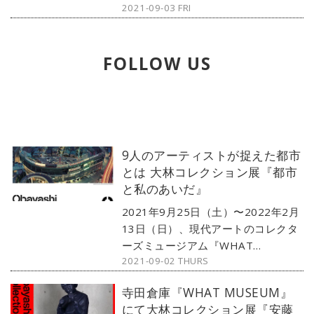
2021-09-03 FRI
MUSEUM（ワットミュージアム）』
（東京都・品川）にて、大林コレク
ション展 3つの展示『安藤忠雄 描
FOLLOW US
く』、『都市と私のあいだ』、
『Self-History』が開催される。今
回は、その中から『Self-History』
についてご紹介する。
9人のアーティストが捉えた都市
とは 大林コレクション展『都市
と私のあいだ』
2021年9月25日（土）〜2022年2月
13日（日）、現代アートのコレクタ
ーズミュージアム『WHAT
2021-09-02 THURS
MUSEUM（ワットミュージアム）』
（東京都・品川）にて、大林コレク
寺田倉庫『WHAT MUSEUM』
ション展 3つの展示『安藤忠雄 描
にて大林コレクション展『安藤
く』、『都市と私のあいだ』、