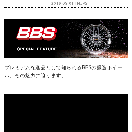
光と音楽を作りだす次世代のインス
2019-08-01 THURS
出し、あらゆる映画賞をモノにして
タレーション。銀座の夜の街並みを
いる。作品自体のアート性が高いだ
背景に、“来場者が主役となるオーケ
けでなく計算されたブランディング
ストラ”の開演だ。
と適切なマーケティングを展開する
彼らは、昔ながらの映画会社とは違
うスタートアップのような空気が感
じられると話題だ。ではどのような
作品を生み出しているのか？
プレミアムな逸品として知られるBBSの鍛造ホイー
ル。その魅力に迫ります。