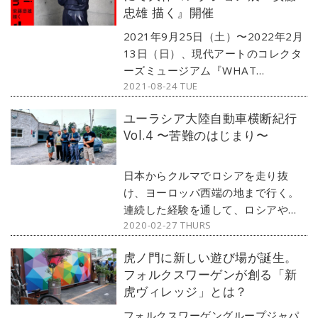
忠雄 描く』開催
『Self-History』が開催される。今
回は、その中から『都市と私のあい
2021年9月25日（土）〜2022年2月
だ』についてご紹介する。
13日（日）、現代アートのコレクタ
ーズミュージアム『WHAT
2021-08-24 TUE
MUSEUM（ワットミュージアム）』
（東京都・品川）にて、大林コレク
ユーラシア大陸自動車横断紀行
ション展 3つの展示『安藤忠雄 描
Vol.4 〜苦難のはじまり〜
く』、『都市と私のあいだ』、
『Self-History』が開催される。
日本からクルマでロシアを走り抜
け、ヨーロッパ西端の地まで行く。
連続した経験を通して、ロシアやヨ
2020-02-27 THURS
ーロッパを感じてみたい。そんなフ
トした考えから始まった、クルマに
虎ノ門に新しい遊び場が誕生。
よるユーラシア大陸横断の旅。なぜ
フォルクスワーゲンが創る「新
中古のカルディナを伴侶に選んだの
虎ヴィレッジ」とは？
か、そしてついにウラジオストクか
ら走り出してどうだったのか。いよ
フォルクスワーゲングループジャパ