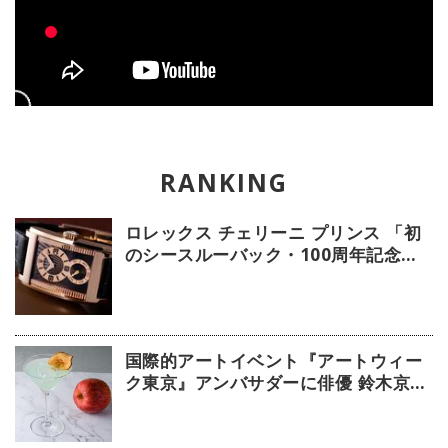
ロレックス チェリーニ プリンス 「初
のシースルーバック・100周年記念モ
デル」【今週の逸本 Vol.239】
国際的アートイベント『アートウィー
ク東京』アンバサダーに俳優 鈴木京香
が就任／公式アプリ 会期限定カクテル
詳細