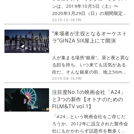
いよ旅はスタートする。（文：金子
ンは、2019年10月5日（土）〜
浩久／写真：田丸瑞穂）※本連載は
2020年3月29日（日）の期間限定に
2003〜2004年までMotor
2019-10-18 FRI
て、人が集まり、新しいコトが生ま
Magazine誌に掲載された連載の再
れるユニークな遊び場「新虎ヴィレ
“来場者が主役となるオーケスト
録です。当時の雰囲気をお楽しみく
ッジ」をオープンする。フォルクス
ラ”GINZA SIX屋上にて開演
ださい。
ワーゲンとして初の試みである当ス
ポットは、ストリートアートやリユ
ースされた廃材で構成され、訪れる
人が集まる場所“銀座”。昼と夜と異な
人の創造性を刺激する“遊び心”あふれ
る顔を持ち、いつ来ても活気がある
た空間となっている。
街だ。そんな銀座の街、地上56mに
2019-08-16 FRI
位置するGINZA SIX屋上庭園にて、
サカナクション・山口一郎氏が発起
注目度No.1の映画会社「A24」
人である「NF」がプロデュースする
と3つの新作【オトナのための
サウンドインスタレーション
FILM&TV vol.1】
「ROOF TOP ORCHESTRA（ルー
フトップオーケストラ）ー音を奏で
「A24」という映画会社をご存じだ
る庭園ー」が開催される。当インス
ろうか。2012年に設立された製作会
タレーションは、来場者が参加して
社にもかかわらず話題作を数多く輩