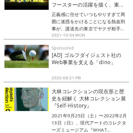
フースターの活躍を描く、東京
などディテールを忠実に再現し、三
舞台の作品
部作の名シーンの数々が蘇るような
正義感に任せていつもやりすぎて周
仕上がりとなっている。カバー画
囲に迷惑をかけることになる熱血刑
像：© Universal City Studios LLC
事が、護送先の東京でヤクザ相手に
and Amblin Entertainment, Inc.
2021-10-04 MON
大暴れ。ドニー・イェン主演のカン
All Rights Reserved.
フーアクション映画は、サモハン・
Sponsored
キンポーの伝説のコメディアクショ
[AD] ゴルフダイジェスト社の
ンのリメイク作品。
Web事業を支える「dino」
2020-08-21 FRI
大林コレクションの現在形と歴
史を紐解く 大林コレクション展
『Self-History』
2021年9月25日（土）〜2022年2月
13日（日）、現代アートのコレクタ
ーズミュージアム『WHAT