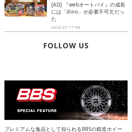
[AD] 『webオートバイ』の成長
ワーゲンとして初の試みである当ス
には「dino」が必要不可欠だっ
ポットは、ストリートアートやリユ
た
ースされた廃材で構成され、訪れる
人の創造性を刺激する“遊び心”あふれ
2020-07-17 FRI
た空間となっている。
FOLLOW US
プレミアムな逸品として知られるBBSの鍛造ホイー