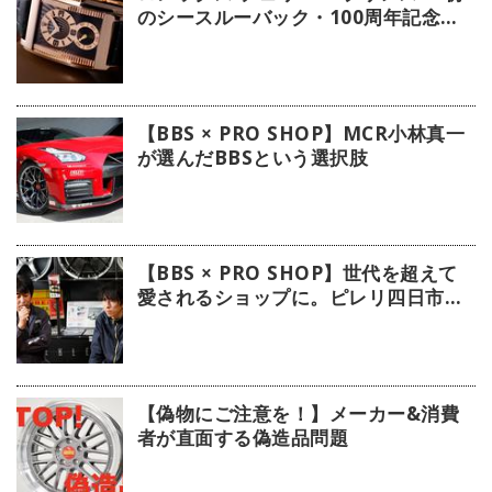
のシースルーバック・100周年記念モ
デル」【今週の逸本 Vol.239】
【BBS × PRO SHOP】MCR小林真一
が選んだBBSという選択肢
【BBS × PRO SHOP】世代を超えて
愛されるショップに。ピレリ四日市タ
イヤに注目！
【偽物にご注意を！】メーカー&消費
者が直面する偽造品問題