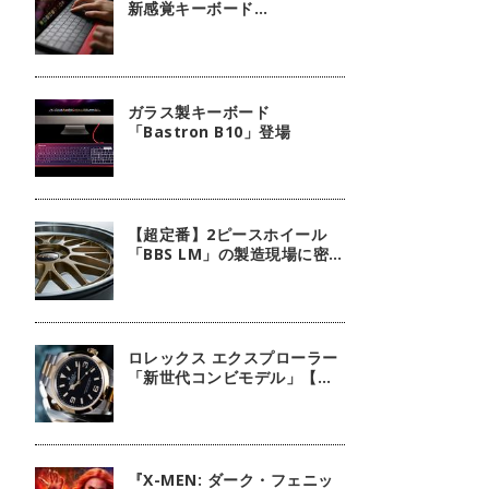
新感覚キーボード
『mokibo』
ガラス製キーボード
「Bastron B10」登場
【超定番】2ピースホイール
「BBS LM」の製造現場に密
着！
ロレックス エクスプローラー
「新世代コンビモデル」【今
週の逸本 Vol.140】
『X-MEN: ダーク・フェニッ