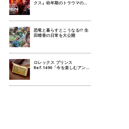
クス』幼年期のトラウマの扱
いには注意しましょう
恐竜と暮らすとこうなる!? 生
田晴香の日常を大公開
ロレックス プリンス
Ref.1490「今を楽しむアンテ
ィーク」【今週の逸本
Vol.238】