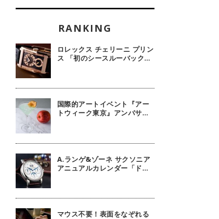
ロレックス チェリーニ プリン
ス 「初のシースルーバック・
100周年記念モデル」【今週
の逸本 Vol.239】
国際的アートイベント『アー
トウィーク東京』アンバサダ
ーに俳優 鈴木京香が就任／公
式アプリ 会期限定カクテル詳
細
A.ランゲ&ゾーネ サクソニア
アニュアルカレンダー「ドイ
ツ技術の結晶」【今週の逸本
Vol.63】
マウス不要！表面をなぞれる