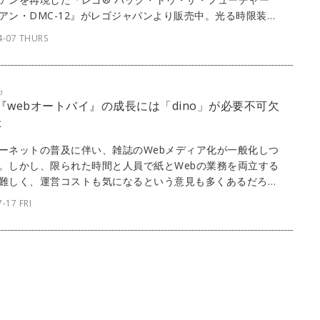
アン・DMC-12』がレゴジャパンより販売中。光る時限装置
ムサーキット、マーティーのホバーボードなどディテールを
4-07 THURS
再現し、三部作の名シーンの数々が蘇るような仕上がりとな
カバー画像：© Universal City Studios LLC and Amblin
ainment, Inc. All Rights Reserved.
d
] 『webオートバイ』の成長には「dino」が必要不可欠
た
ーネットの普及に伴い、雑誌のWebメディア化が一般化しつ
。しかし、限られた時間と人員で紙とWebの業務を両立する
難しく、運営コストも気になるという意見も多くあるだろ
ボルバーが開発・提供するパブリッシングプラットフォーム
-17 FRI
no」なら、スピーディかつリーズナブルなWebメディア運営が
。ここでは、『webオートバイ』にてdinoを採用している株
モーターマガジン社に、これまでの苦労や努力、dinoの魅力
て話を聞いた。