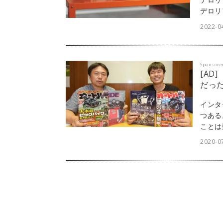
デロリ
やタイ
2022-0
忠実に
っている。
Entert
Sponsore
[AD
だっ
インタ
つある
ことは
う。リ
2020-07
「di
可能だ
式会社
につい