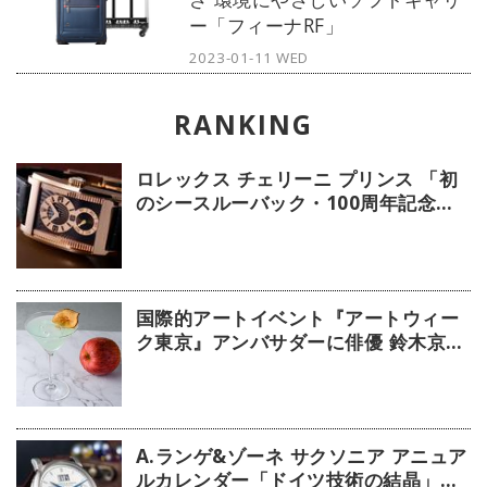
ー「フィーナRF」
2023-01-11 WED
ロレックス チェリーニ プリンス 「初
のシースルーバック・100周年記念モ
デル」【今週の逸本 Vol.239】
国際的アートイベント『アートウィー
ク東京』アンバサダーに俳優 鈴木京香
が就任／公式アプリ 会期限定カクテル
詳細
A.ランゲ&ゾーネ サクソニア アニュア
ルカレンダー「ドイツ技術の結晶」