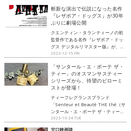
斬新な演出で伝説になった名作
『レザボア・ドッグス』が30年
ぶりに劇場公開
クエンティン・タランティーノの初
監督作である名作『レザボア・ドッ
グス デジタルリマスター版』が、
2023-12-15 FRI
2024年1月5日（金）より、新宿ピカ
デリーほかにて全国公開。さらに劇
「サンタール・エ・ボーテ ザ・
場公開を祝して伝説の冒頭シーンが
ティー」のオスマンサスティー
解禁された。30年ぶりの劇場公開、
シリーズから、待望のピローミ
ぜひ足を運んでみてほしい。
ストが登場！
ティーフレグランスブランド
「Senteur et Beauté THE thé（サ
ンタール・エ・ボーテ ザ・ティー
2023-10-24 TUE
）」から、オスマンサスティーシリ
ーズが今年も登場しました。秋に使
甘口映画談