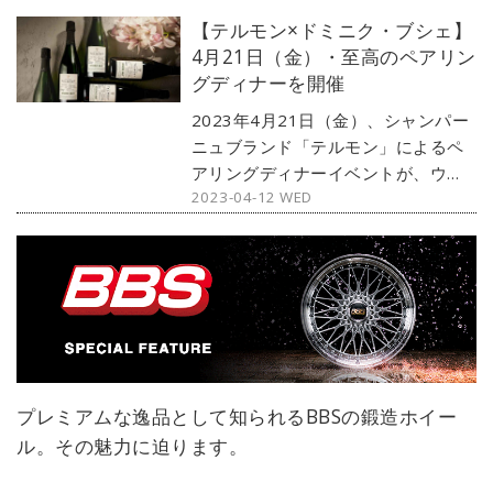
【テルモン×ドミニク・ブシェ】
4月21日（金）・至高のペアリン
グディナーを開催
2023年4月21日（金）、シャンパー
ニュブランド「テルモン」によるペ
アリングディナーイベントが、ウェ
2023-04-12 WED
スティン都ホテル京都内のドミニ
ク・ブシェ キョート「ル・レストラ
ン」にて開催される。コース料理を
通してテルモンのシャンパーニュ5種
とペアリングを堪能できる初の機会
だ。ぜひチェックしてみてほしい。
プレミアムな逸品として知られるBBSの鍛造ホイー
ル。その魅力に迫ります。