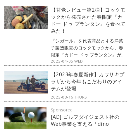
【甘党レビュー第2弾】ヨックモ
ックから発売された春限定『カ
ドー ドゥ プランタン』を食べて
みた！
『シガール』を代表商品とする洋菓
⼦製造販売のヨックモックから、春
限定『カドー ドゥ プランタン』が発
2023-04-05 WED
売された。以前おこなった実食レビ
ューに引き続き、今回も甘党の編集
【2023年春夏新作】カワサキプ
部員が食べまくる！ 実際のレビュー
ラザから今年もこだわりのアイ
とあわせてご紹介しよう。
テムが登場
2023-03-16 THURS
Sponsored
[AD] ゴルフダイジェスト社の
Web事業を支える「dino」