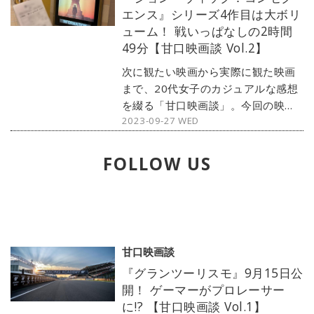
エンス』シリーズ4作目は大ボリ
今回は、近日中に中免を取る予定で
ューム！ 戦いっぱなしの2時間
ある筆者、20代女子yukiが語りま
49分【甘口映画談 Vol.2】
す。
次に観たい映画から実際に観た映画
まで、20代女子のカジュアルな感想
を綴る「甘口映画談」。今回の映画
2023-09-27 WED
は『ジョン・ウィック：コンセクエ
ンス』です。話題の『ジョン・ウィ
ック』シリーズ4作目を、ネタバレな
FOLLOW US
しでゆる〜く語ります。
甘口映画談
『グランツーリスモ』9月15日公
開！ ゲーマーがプロレーサー
に!? 【甘口映画談 Vol.1】