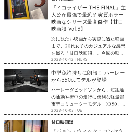
いたい“キンモクセイ”が香る人気のシ
『イコライザー THE FINAL』主
リーズから、なんと、新登場のピロ
人公が最強で最恐!? 実質ホラー
ーミストも！ 今回は、日頃からピロ
映画なシリーズ最高傑作【甘口
ーミストを愛用している20代女子
映画談 Vol.3】
yukiがご紹介します。
次に観たい映画から実際に観た映画
まで、20代女子のカジュアルな感想
を綴る「甘口映画談」。今回の映画
2023-10-12 THURS
は『イコライザー THE FINAL』で
す。『イコライザー』シリーズの集
中型免許持ちに朗報！ ハーレー
大成である今作を、ネタバレなしで
から350ccモデルが登場
ゆる〜く語ります。
ハーレーダビッドソンから、短距離
の通勤や街中の走行に便利な軽量都
市型コミューターモデル「X350」
2023-10-03 TUE
と「X500」の2モデルが登場。とく
に「X350」は、ハーレーダビッドソ
甘口映画談
ン最小クラスの排気量なので、普通
『ジョン・ウィック：コンセク
自動二輪MT免許で乗れちゃいます！