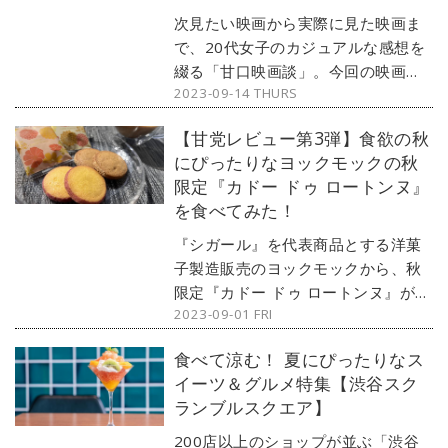
次見たい映画から実際に見た映画ま
で、20代女子のカジュアルな感想を
綴る「甘口映画談」。今回の映画は
2023-09-14 THURS
『グランツーリスモ』です。筆者と
の共通点も多い（？）この映画を、
【甘党レビュー第3弾】食欲の秋
ゆる〜く語ります。『グランツーリ
にぴったりなヨックモックの秋
スモ』は、2023年9月15日（金）よ
限定『カドー ドゥ ロートンヌ』
り全国の映画館で公開！
を食べてみた！
『シガール』を代表商品とする洋菓
⼦製造販売のヨックモックから、秋
限定『カドー ドゥ ロートンヌ』が発
2023-09-01 FRI
売される。前回の春限定『カドー ド
ゥ プランタン』に引き続き、今回も
食べて涼む！ 夏にぴったりなス
甘党の編集部員が食べまくる！ 実際
イーツ＆グルメ特集【渋谷スク
のレビューとあわせてご紹介しよ
ランブルスクエア】
う。
200店以上のショップが並ぶ「渋谷