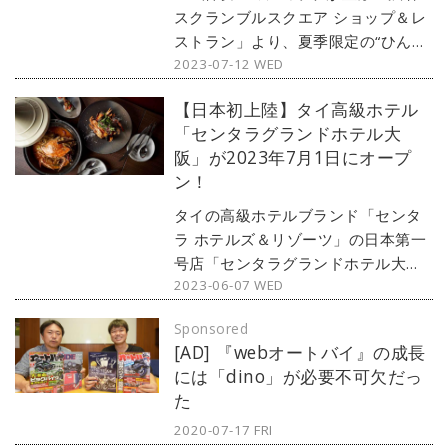
スクランブルスクエア ショップ＆レ
ストラン」より、夏季限定の“ひんや
2023-07-12 WED
りスイーツ”や暑い時期に食べたくな
る“熱々＆スパイスグルメ”をピックア
【日本初上陸】タイ高級ホテル
ップしてご紹介。さらに、チョコレ
「センタラグランドホテル大
ートジャーナリスト 市川歩美氏によ
阪」が2023年7月1日にオープ
るインタビューもお届け。サマーチ
ン！
ョコレートの魅力とは？
タイの⾼級ホテルブランド「センタ
ラ ホテルズ＆リゾーツ」の⽇本第⼀
号店「センタラグランドホテル⼤
2023-06-07 WED
阪」が2023年7⽉1⽇に開業。同⽇に
8つのレストラン・バーがオープンす
Sponsored
る。現在、公式ホームページにてレ
[AD] 『webオートバイ』の成長
ストラン予約を受付中。
には「dino」が必要不可欠だっ
た
2020-07-17 FRI