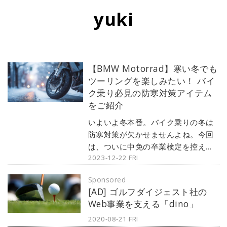
yuki
【BMW Motorrad】寒い冬でも
ツーリングを楽しみたい！ バイ
ク乗り必見の防寒対策アイテム
をご紹介
いよいよ冬本番。バイク乗りの冬は
防寒対策が欠かせませんよね。今回
は、ついに中免の卒業検定を控えた
2023-12-22 FRI
筆者、20代女子yukiが冬に使いたい
BMWの防寒アイテムをご紹介しま
Sponsored
す。最後にはプレゼント企画もあ
[AD] ゴルフダイジェスト社の
り！
Web事業を支える「dino」
2020-08-21 FRI