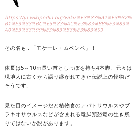
https://ja.wikipedia.org/wiki/%E3%83%A2%E3%82%
B1%E3%83%BC%E3%83%AC%E3%83%BB%E3%83%
A0%E3%83%99%E3%83%B3%E3%83%99
その名も…「モケーレ・ムベンベ」！
体長は5～10m長い首としっぽを持ち4本脚。元々は
現地人に古くから語り継がれてきた伝説上の怪物だ
そうです。
見た目のイメージだと植物食のアパトサウルスやブ
ラキオサウルスなどが含まれる竜脚類恐竜の生き残
りではないか説があります。