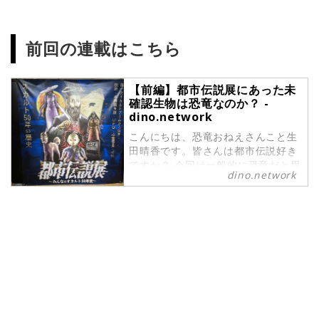
前回の連載はこちら
【前編】都市伝説展にあった未
確認生物は恐竜なのか？ -
dino.network
こんにちは、恐竜おねえさんこと生
田晴香です。皆さんは都市伝説好き
ですか？ 今回は一般的に恐竜だと思
dino.network
われがちな、ネッシーなどの未確認
生物を紹介します。その正体は何な
のか、本当に恐竜ではないのか、チ
ェックしていきましょう！