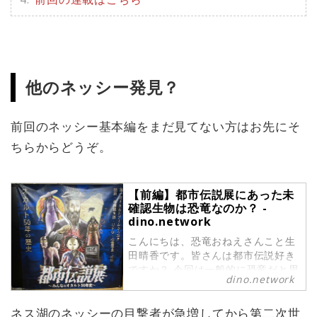
他のネッシー発見？
前回のネッシー基本編をまだ見てない方はお先にそ
ちらからどうぞ。
【前編】都市伝説展にあった未
確認生物は恐竜なのか？ -
dino.network
こんにちは、恐竜おねえさんこと生
田晴香です。皆さんは都市伝説好き
ですか？ 今回は一般的に恐竜だと思
dino.network
われがちな、ネッシーなどの未確認
生物を紹介します。その正体は何な
ネス湖のネッシーの目撃者が急増してから第二次世
のか、本当に恐竜ではないのか、チ