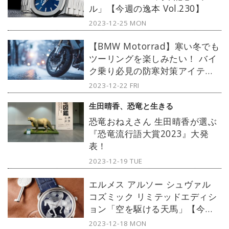
ル」【今週の逸本 Vol.230】
2023-12-25 MON
【BMW Motorrad】寒い冬でも
ツーリングを楽しみたい！ バイ
ク乗り必見の防寒対策アイテム
をご紹介
2023-12-22 FRI
生田晴香、恐竜と生きる
恐竜おねえさん 生田晴香が選ぶ
『恐竜流行語大賞2023』大発
表！
2023-12-19 TUE
エルメス アルソー シュヴァル
コズミック リミテッドエディシ
ョン「空を駆ける天馬」【今週
の逸本 Vol.229】
2023-12-18 MON