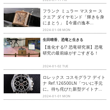
フランク ミュラー マスター ス
クエア ダイヤモンド「輝きを身
にまとう」【今週の逸本
Vol.232】
2024-01-08 MON
生田晴香、恐竜と生きる
【進化する!? 恐竜研究展】恐竜
研究の最前線がすごすぎる！
2024-01-02 TUE
ロレックス コスモグラフ デイト
ナ Ref.126500LN「ついに手元
に。待ち侘びた新型デイトナ」
【今週の逸本 Vol.231】
2024-01-01 MON