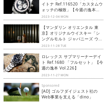
イトナ Ref.116520「カスタムウ
ォッチの極致」【今週の逸本
Vol.227】
2023-12-04 MON
【マンダリン オリエンタル 東
京】オリジナルウイスキー「シ
ングルモルト ジャパニーズ ウイ
スキー 桜尾」数量限定にて販売
2023-11-28 TUE
ロレックス サブマリーナーデイ
ト Ref.1680 「フルセット」【今
週の逸本 Vol.226】
2023-11-27 MON
Sponsored
[AD] ゴルフダイジェスト社の
Web事業を支える「dino」