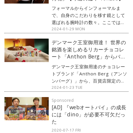
フォーマルからインフォーマルま
で、自身のこだわりを移す鏡として
選ばれる腕時計の数々。ここではブ
2024-01-29 MON
ランド腕時計専門店・MOON
PHASE（ムーンフェイズ）が最新モ
デンマーク王室御用達！ 世界の
デルからアンティークまで、見る者
銘酒を楽しめるリカーチョコレ
の感性を刺激する1本をセレクト。今
ート「Anthon Berg」からバレ
回はブライトリングのナビタイマー
ンタインギフトが登場
から、1959年の復刻モデル『1959
デンマーク王室御用達のチョコレー
リ・エディション』をご紹介しよ
トブランド「Anthon Berg（アンソ
う。
ンバーグ）」から、百貨店限定のバ
2024-01-23 TUE
レンタインギフトが販売されます。
（文：紺野ミク）
Sponsored
[AD] 『webオートバイ』の成長
には「dino」が必要不可欠だっ
た
2020-07-17 FRI