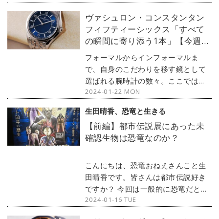
ヴァシュロン・コンスタンタン
フィフティーシックス「すべて
の瞬間に寄り添う1本」【今週の
逸本 Vol.234】
フォーマルからインフォーマルま
で、自身のこだわりを移す鏡として
選ばれる腕時計の数々。ここではブ
2024-01-22 MON
ランド腕時計専門店・MOON
PHASE（ムーンフェイズ）が最新モ
生田晴香、恐竜と生きる
デルからアンティークまで、見る者
【前編】都市伝説展にあった未
の感性を刺激する1本をセレクト。今
確認生物は恐竜なのか？
回はヴァシュロン・コンスタンタン
から、人気の『フィフティーシック
ス』をご紹介しよう。
こんにちは、恐竜おねえさんこと生
田晴香です。皆さんは都市伝説好き
ですか？ 今回は一般的に恐竜だと思
2024-01-16 TUE
われがちな、ネッシーなどの未確認
生物を紹介します。その正体は何な