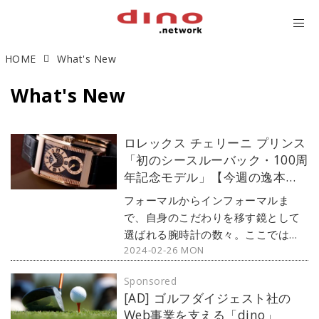
HOME
What's New
What's New
ロレックス チェリーニ プリンス
「初のシースルーバック・100周
年記念モデル」【今週の逸本
Vol.239】
フォーマルからインフォーマルま
で、自身のこだわりを移す鏡として
選ばれる腕時計の数々。ここではブ
2024-02-26 MON
ランド腕時計専門店・MOON
PHASE（ムーンフェイズ）が最新モ
Sponsored
デルからアンティークまで、見る者
[AD] ゴルフダイジェスト社の
の感性を刺激する1本をセレクト。今
Web事業を支える「dino」