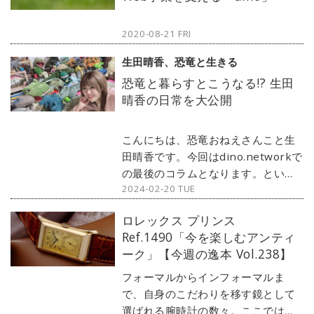
回はロレックスのチェリーニコレク
ションから、往年の名作を復刻した
2020-08-21 FRI
『チェリーニ プリンス』をご紹介し
よう。※当連載は、2024年3月から
生田晴香、恐竜と生きる
ファッションメディア『singles』に
恐竜と暮らすとこうなる!? 生田
お引っ越しします。Vol.240からは
晴香の日常を大公開
『singles』にてお楽しみください。
こんにちは、恐竜おねえさんこと生
田晴香です。今回はdino.networkで
の最後のコラムとなります。という
2024-02-20 TUE
ことで、たまには自分のことを書く
ことにしました。生田晴香が普段恐
ロレックス プリンス
竜とどのように接しているのか紹介
Ref.1490「今を楽しむアンティ
します。信じてもらえないような話
ーク」【今週の逸本 Vol.238】
もあるのですがリアルをお届けしま
す！
フォーマルからインフォーマルま
で、自身のこだわりを移す鏡として
選ばれる腕時計の数々。ここではブ