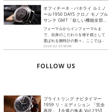
いた恐竜だと間違えられがちな未確
オフィチーネ・パネライ ルミノ
認生物まだまだあるので見ていきま
ール1950 DAYS クロノ モノプル
しょう。
サンテ GMT「欲しい機能全部の
せのルミノール」【今週の逸本
フォーマルからインフォーマルま
Vol.236】
で、自身のこだわりを移す鏡として
選ばれる腕時計の数々。ここではブ
2024-02-05 MON
ランド腕時計専門店・MOON
PHASE（ムーンフェイズ）が最新モ
デルからアンティークまで、見る者
FOLLOW US
の感性を刺激する1本をセレクト。今
回はパネライから、機能満載でガジ
ェット感溢れる『ルミノール1950
DAYS クロノ モノプルサンテ
GMT』をご紹介しよう。
ブライトリング ナビタイマー
1959 リ・エディション 「完全
再現」【今週の逸本 Vol.235】