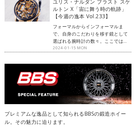
ユリス・ナルダン ブラスト スケ
のか、本当に恐竜ではないのか、チ
ルトン X「宙に舞う時の軌跡」
ェックしていきましょう！
【今週の逸本 Vol.233】
フォーマルからインフォーマルま
で、自身のこだわりを移す鏡として
選ばれる腕時計の数々。ここではブ
2024-01-15 MON
ランド腕時計専門店・MOON
PHASE（ムーンフェイズ）が最新モ
デルからアンティークまで、見る者
の感性を刺激する1本をセレクト。今
回は、当連載初登場となるユリス・
ナルダンから『ブラスト スケルトン
X』をご紹介しよう。
プレミアムな逸品として知られるBBSの鍛造ホイー
ル。その魅力に迫ります。