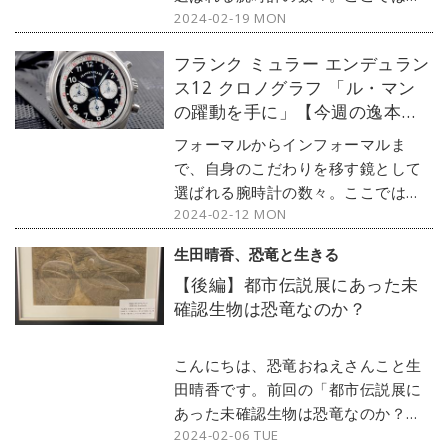
2024-02-19 MON
ランド腕時計専門店・MOON
PHASE（ムーンフェイズ）が最新モ
フランク ミュラー エンデュラン
デルからアンティークまで、見る者
ス12 クロノグラフ 「ル・マン
の感性を刺激する1本をセレクト。今
の躍動を手に」【今週の逸本
回はアンティークロレックスから、
Vol.237】
今風に使いやすくカスタマイズされ
フォーマルからインフォーマルま
た『プリンス』をご紹介しよう。
で、自身のこだわりを移す鏡として
選ばれる腕時計の数々。ここではブ
2024-02-12 MON
ランド腕時計専門店・MOON
PHASE（ムーンフェイズ）が最新モ
生田晴香、恐竜と生きる
デルからアンティークまで、見る者
【後編】都市伝説展にあった未
の感性を刺激する1本をセレクト。今
確認生物は恐竜なのか？
回はフランク ミュラーから、『エン
デュランス12』をご紹介しよう。
こんにちは、恐竜おねえさんこと生
田晴香です。前回の「都市伝説展に
あった未確認生物は恐竜なのか？」
2024-02-06 TUE
の後編です。イベントで紹介されて