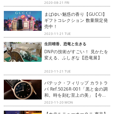
2020-08-21 FRI
まばゆい魅惑の香り【GUCCI】
ギフトコレクション 数量限定発
売中！
2023-11-21 TUE
生田晴香、恐竜と生きる
DNPの技術がすごい！ 見かたを
変える、ふしぎな【恐竜展】
2023-11-21 TUE
パテック・フィリップ カラトラ
バ Ref.5026R-001「黒と金の調
和。時を刻む至上の美」【今週
の逸本 Vol.225】
2023-11-20 MON
【ホテルニューオータニ 東京】