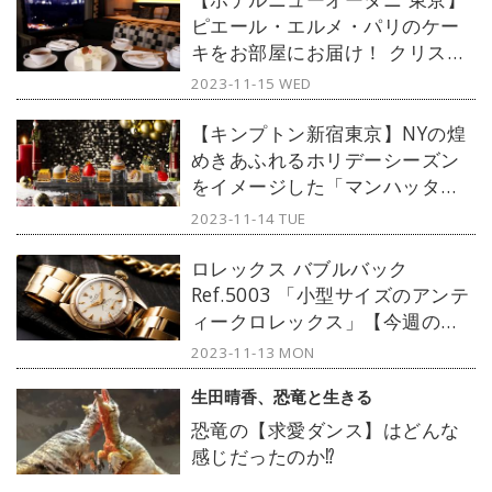
ピエール・エルメ・パリのケー
キをお部屋にお届け！ クリスマ
ス限定プラン「Sweet
2023-11-15 WED
Christmas」で最高のひととき
を
【キンプトン新宿東京】NYの煌
めきあふれるホリデーシーズン
をイメージした「マンハッタン
ライツ・クリスマスアフタヌー
2023-11-14 TUE
ンティー」が開催
ロレックス バブルバック
Ref.5003 「小型サイズのアンテ
ィークロレックス」【今週の逸
本 Vol.224】
2023-11-13 MON
生田晴香、恐竜と生きる
恐竜の【求愛ダンス】はどんな
感じだったのか⁉︎