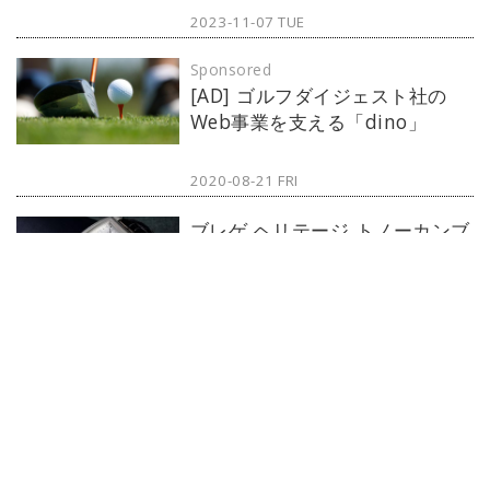
2023-11-07 TUE
Sponsored
[AD] ゴルフダイジェスト社の
Web事業を支える「dino」
2020-08-21 FRI
ブレゲ ヘリテージ トノーカンブ
レ ラージデイト「腕元に匠の逸
本を。」【今週の逸本
Vol.223】
2023-11-06 MON
チューダー ブラックベイ 54
「最新の伝統モデル」【今週の
逸本 Vol.222】
2023-10-30 MON