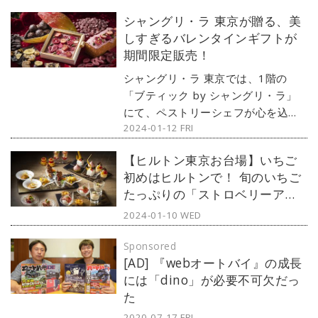
シャングリ・ラ 東京が贈る、美
しすぎるバレンタインギフトが
期間限定販売！
シャングリ・ラ 東京では、1階の
「ブティック by シャングリ・ラ」
にて、ペストリーシェフが心を込め
2024-01-12 FRI
て作ったチョコレート3種とプレミア
ムフルーツパウンドケーキを2024年
【ヒルトン東京お台場】いちご
2月1日（木）から限定販売します。
初めはヒルトンで！ 旬のいちご
（文：紺野ミク）
たっぷりの「ストロベリーアフ
タヌーンティー＆ハイティー」
2024-01-10 WED
が今年も開催
Sponsored
[AD] 『webオートバイ』の成長
には「dino」が必要不可欠だっ
た
2020-07-17 FRI