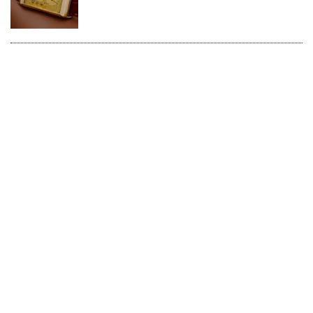
Vol.238】