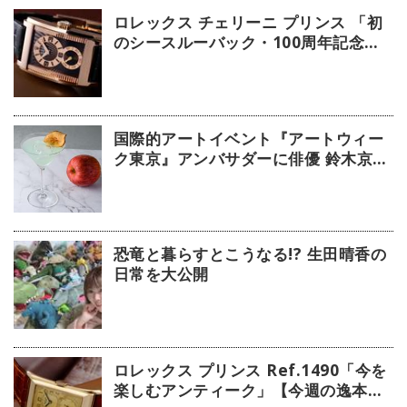
ロレックス チェリーニ プリンス 「初
のシースルーバック・100周年記念モ
デル」【今週の逸本 Vol.239】
国際的アートイベント『アートウィー
ク東京』アンバサダーに俳優 鈴木京香
が就任／公式アプリ 会期限定カクテル
詳細
恐竜と暮らすとこうなる!? 生田晴香の
日常を大公開
ロレックス プリンス Ref.1490「今を
楽しむアンティーク」【今週の逸本