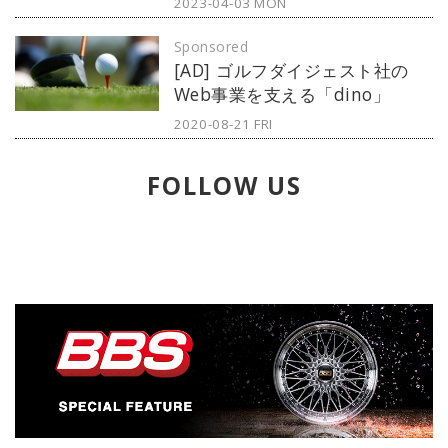
2023-04-03 MON
「ARTA（エーアールティーエー／
Autobacs Racing Team Aguri）」
Sponsored
初のコンセプトストア「ARTA
[AD] ゴルフダイジェスト社の
MECHANICS & INSPIRATIONS」
Web事業を支える「dino」
が、2023年5月12日（金）に新木場
にグランドオープン。本レポートで
2020-08-21 FRI
は、3月30日（木）に行われたメデ
ィア内覧会での様子をお届けする。
FOLLOW US