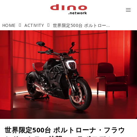
HOME
ACTIVITY
世界限定500台 ポルトローナ・フラウとドゥカティ待望のコラボモデル「XDiavel Nera」展示中
世界限定500台 ポルトローナ・フラウ