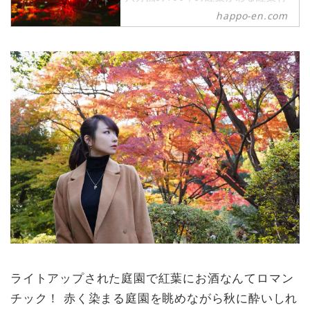
別ライトアップは11月18日よりスタ
happo-en.com
ート。
湖面にうつる紅葉はもちろん、庭園
内のさまざまな場所で夜の紅葉狩り
を楽しむことができます。秋ならで
はの旬の食材を使用したお料理に舌
鼓を打ちながら、大切な人と秋を五
感で感じる秋。
木戸門をくぐれば、そこには非日常
が広がっています。
ライトアップされた庭園で紅葉にお酒なんてロマン
チック！ 赤く染まる庭園を眺めながら秋に酔いしれ