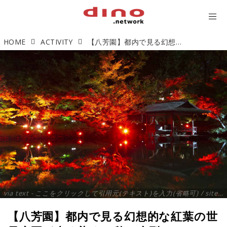
HOME
ACTIVITY
【八芳園】都内で見る幻想的な紅葉の世界庭園が赤く染まる秋の大型イベントが開催
via text - ここをクリックして引用元(テキスト)を入力(省略可) / site.to.link.com - ここをクリックして引用元を入力(省略可)
【八芳園】都内で見る幻想的な紅葉の世