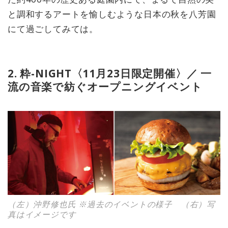
と調和するアートを愉しむような日本の秋を八芳園
にて過ごしてみては。
2. 粋-NIGHT〈11月23日限定開催〉／ 一
流の音楽で紡ぐオープニングイベント
（左）沖野修也氏 ※過去のイベントの様子 （右）写
真はイメージです