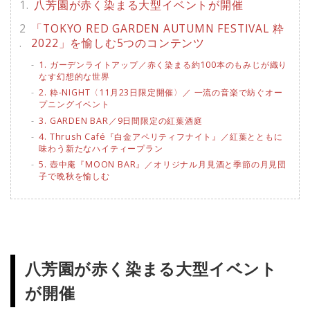
八芳園が赤く染まる大型イベントが開催
「TOKYO RED GARDEN AUTUMN FESTIVAL 粋
2022」を愉しむ5つのコンテンツ
1. ガーデンライトアップ／赤く染まる約100本のもみじが織り
なす幻想的な世界
2. 粋-NIGHT〈11月23日限定開催〉／ 一流の音楽で紡ぐオー
プニングイベント
3. GARDEN BAR／9日間限定の紅葉酒庭
4. Thrush Café『白金アペリティフナイト』／紅葉とともに
味わう新たなハイティープラン
5. 壺中庵『MOON BAR』／オリジナル月見酒と季節の月見団
子で晩秋を愉しむ
八芳園が赤く染まる大型イベント
が開催