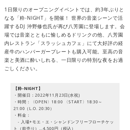
1日限りのオープニングイベントでは、約3年ぶりと
なる「粋-NIGHT」を開催！ 世界の音楽シーンで活
躍するDJ 沖野修也氏が再び八芳園に登場します。会
場では音楽とともに愉しめるドリンクの他、八芳園
内レストラン「スラッシュカフェ」にて大好評の経
産牛のハンバーガープレートも購入可能。至高の音
楽と美酒に酔いしれる、一日限りの特別な夜をお過
ごしください。
【粋-NIGHT】
・開催日：2022年11月23日(水祝)
・時間：〈OPEN〉18:00 〈START〉18:30～
21:00（L.O. 20:30）
・料金：
- 入場+モエ・エ・シャンドンフリーフローチケッ
ト（前売り）…4,500円（税込）