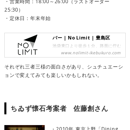
・営業時間：18:00～26:00（ラストオーダー
25:30）
・定休日：年末年始
バー | No Limit | 豊島区
池袋東口より徒歩１分、路面に佇む
Bar NOLIMIT。季の美をメインに使
www.nolimit-ikebukuro.com
用したカクテルや、珍しいボトラー
ズのウィスキーをご用意。和モダン
それぞれ三者三様の面白さがあり、シュチュエーシ
で高級感のある内観とゆったりとく
ョンで変えてみても楽しいかもしれない。
つろげるソファ席で特別な時間を。
ちゐず懐石考案者 佐藤創さん
・2010年 東京上野「Dining