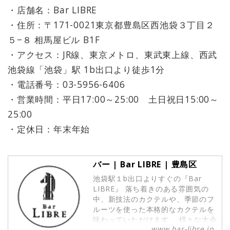
・店舗名：Bar LIBRE
・住所：〒171-0021東京都豊島区西池袋３丁目２
５−８ 相馬屋ビル B1F
・アクセス：JR線、東京メトロ、東武東上線、西武
池袋線「池袋」駅 1b出口より徒歩1分
・電話番号：03-5956-6406
・営業時間：平日17:00～25:00 土日祝日15:00～
25:00
・定休日：年末年始
バー | Bar LIBRE | 豊島区
池袋駅１b出口よりすぐの『Bar
LIBRE』 ​落ち着きのある雰囲気の
中、新技法のカクテルや、季節のフ
ルーツを使った本格的なカクテルを
味わっていただけます。 様々な大会
www.bar-libre.jp
で受賞歴のあるバーテンダー・ソム