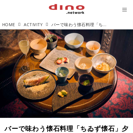
HOME
ACTIVITY
バーで味わう懐石料理「ちゐず懐石」夕食前のアペロを嗜む新常識
バーで味わう懐石料理「ちゐず懐石」夕