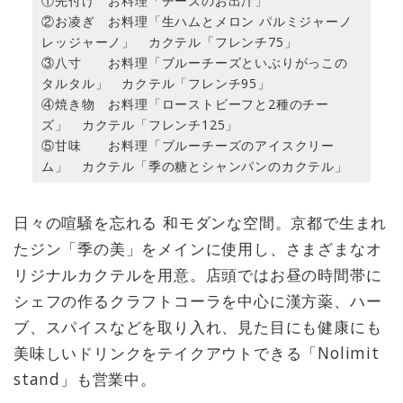
①先付け お料理「チーズのお出汁」
②お凌ぎ お料理「生ハムとメロン パルミジャーノ
レッジャーノ」 カクテル「フレンチ75」
③八寸 お料理「ブルーチーズといぶりがっこの
タルタル」 カクテル「フレンチ95」
④焼き物 お料理「ローストビーフと2種のチー
ズ」 カクテル「フレンチ125」
⑤甘味 お料理「ブルーチーズのアイスクリー
ム」 カクテル「季の糖とシャンパンのカクテル」
日々の喧騒を忘れる 和モダンな空間。京都で生まれ
たジン「季の美」をメインに使用し、さまざまなオ
リジナルカクテルを用意。店頭ではお昼の時間帯に
シェフの作るクラフトコーラを中心に漢方薬、ハー
ブ、スパイスなどを取り入れ、見た目にも健康にも
美味しいドリンクをテイクアウトできる「Nolimit
stand」も営業中。