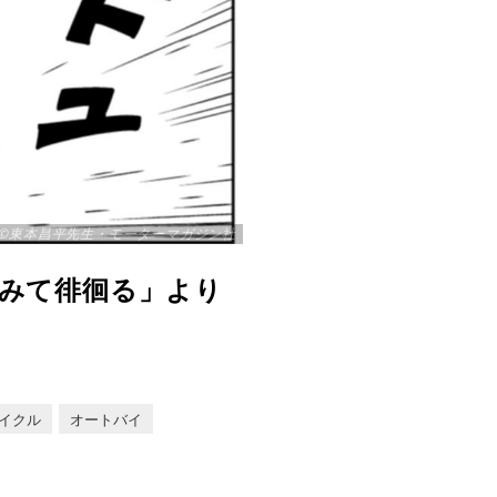
©️東本昌平先生・モーターマガジン社
撓みて徘徊る」より
イクル
オートバイ