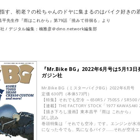
指す、初老？の松ちゃんのドヤに集まるのはバイク好きの
の東本昌平先生作『雨はこれから』第79話「撓みて徘徊る」より
 デジタル編集：楠雅彦＠dino.network編集部
『Mr.Bike BG』2022年6月号は5月1
ガジン社
Mr.Bike BG（ミスターバイクBG）2022年6月号
定価 630円（本体573円）
【特集】それでも空冷 ～650RS / 750SS / SR500 / C
【連載】THE FACTORY STOCK「1977 KAWASAKI 
【描き下ろし漫画】東本昌平『雨は これから』
試し読み
巻頭特集は「それでも空冷」です。エンジンが水
になった今でも、気になるバイク……それが空冷エン