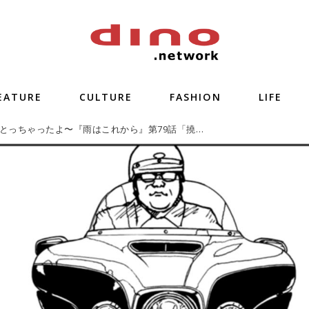
EATURE
CULTURE
FASHION
LIFE
おれも免許とっちゃったよ〜『雨はこれから』第79話「撓みて徘徊る」より