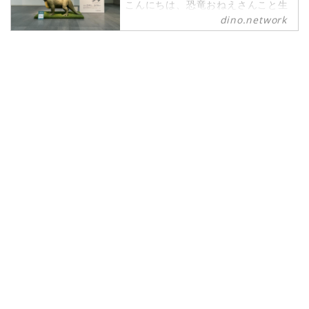
こんにちは、恐竜おねえさんこと生
田晴香です。いよいよ年末というこ
dino.network
とで、今年も「恐竜流行語大賞」を
発表するときがやって参りました。
2023年の締めに、特に話題になった
恐竜ネタを3つ発表します。これを
読んで2023年をしっかり噛み締めて
新しい年を迎えましょう！