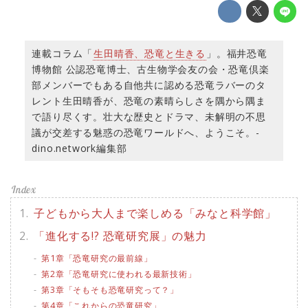
連載コラム「
生田晴香、恐竜と生きる
」。福井恐竜
博物館 公認恐竜博士、古生物学会友の会・恐竜倶楽
部メンバーでもある自他共に認める恐竜ラバーのタ
レント生田晴香が、恐竜の素晴らしさを隅から隅ま
で語り尽くす。壮大な歴史とドラマ、未解明の不思
議が交差する魅惑の恐竜ワールドへ、ようこそ。-
dino.network編集部
子どもから大人まで楽しめる「みなと科学館」
「進化する!? 恐竜研究展」の魅力
第1章「恐竜研究の最前線」
第2章「恐竜研究に使われる最新技術」
第3章「そもそも恐竜研究って？」
第4章「これからの恐竜研究」