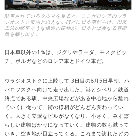
駐車されているクルマを見ると、ここがロシアのウラ
ジオストク市内と思えないほどに日本車だらけ。旧来
工法の堅牢そうな構造の建物が、日本とは異なる雰囲
気を醸し出す。
日本車以外の1％は、ジグリやラーダ、モスクビッ
チ、ボルガなどのロシア車とドイツ車だ。
ウラジオストクに上陸して 3日目の8月5日早朝、ハ
バロフスクへ向けて走り出した。港とシベリア鉄道
終点である駅、中央広場などがある中心地から離れ
ていくに従って、街の様相がどんどん変わってい
く。大きく立派なビルがなくなり、小さく、みすぼ
らしい建物ばかりになっていく。建物の数も減って
いき、空き地が目立ってくる。これまで訪れたどの