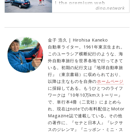
いよ旅はスタートする。（文：金子
| the premium web
dino.network
浩久／写真：田丸瑞穂）※本連載は
magazine for the Power
People by Revolver,Inc.
2003〜2004年までMotor
Magazine誌に掲載された連載の再
はるか上空から眺めた広大なロシア
録です。当時の雰囲気をお楽しみく
の大地。そこに見たのは、細く長く
ださい。
つながる一本の道とそこを走るクル
金子 浩久 | Hirohisa Kaneko
マであった。どこまで続く道なのだ
ろうか。もしかしたら、ヨーロッパ
自動車ライター。1961年東京生まれ。
まで……？ならば、東京の自宅から
このユーラシア横断紀行のような、海
ユーラシア大陸を陸路で横切り、は
外自動車旅行を世界各地で行ってきて
るか大西洋に臨むことができる。自
いる。初期の紀行文は『地球自動車旅
ら運転する中古のカルディナで行く
行』（東京書籍）に収められており、
「大陸横断」。2003年の夏に、クル
以降は主なものを自身の
ホームページ
マによるユーラシア大陸横断を実現
に採録してある。もうひとつのライフ
させたのは、※本誌の連載企画“クル
マの「光」と「影」”の筆者であっ
ワークは『10年10万kmストーリー』
た。（文：金子浩久／写真：田丸瑞
で、単行本4冊（二玄社）にまとめら
穂）※本連載は2003〜2004年まで
れ、現在はnoteでの有料配信とMotor
M...
Magazine誌で連載している。その他
の著作に、『セナと日本人』『レクサ
スのジレンマ』『ニッポン・ミニ・ス