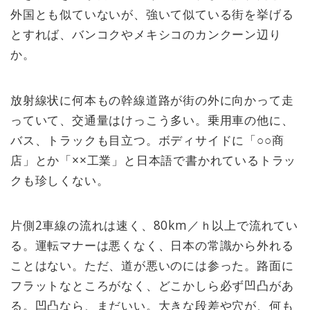
外国とも似ていないが、強いて似ている街を挙げる
とすれば、バンコクやメキシコのカンクーン辺り
か。
放射線状に何本もの幹線道路が街の外に向かって走
っていて、交通量はけっこう多い。乗用車の他に、
バス、トラックも目立つ。ボディサイドに「○○商
店」とか「××工業」と日本語で書かれているトラッ
クも珍しくない。
片側2車線の流れは速く、80km／ｈ以上で流れてい
る。運転マナーは悪くなく、日本の常識から外れる
ことはない。ただ、道が悪いのには参った。路面に
フラットなところがなく、どこかしら必ず凹凸があ
る。凹凸なら、まだいい。大きな段差や穴が、何も