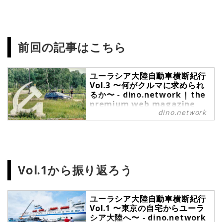
前回の記事はこちら
ユーラシア大陸自動車横断紀行
Vol.3 〜何がクルマに求められ
るか〜 - dino.network | the
premium web magazine
dino.network
for the Power People by
Revolver,Inc.
日本からクルマでロシアを走り抜
け、ヨーロッパ西端の地まで行く。
連続した経験を通して、ロシアやヨ
ーロッパを感じてみたい。そんなフ
Vol.1から振り返ろう
トした考えから始まった、クルマに
よるユーラシア大陸横断の旅。なぜ
中古のカルディナを伴侶に選んだの
ユーラシア大陸自動車横断紀行
か、そしてついにウラジオストクか
Vol.1 〜東京の自宅からユーラ
ら走り出してどうだったのか。いよ
シア大陸へ〜 - dino.network