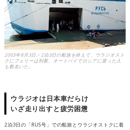
2003年8月3日／2泊3日の船旅を終えて、ウラジオスト
クにフェリーは到着。オートバイでロシアに渡った人
も数名いた。
ウラジオは日本車だらけ
いざ走り出すと疲労困憊
2泊3日の「RUS号」での船旅とウラジオストクに着