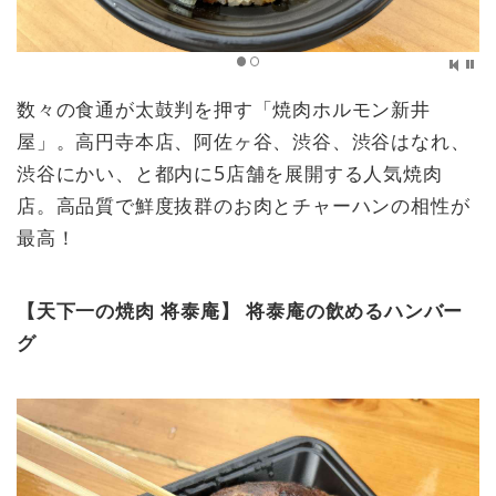
数々の食通が太鼓判を押す「焼肉ホルモン新井
屋」。高円寺本店、阿佐ヶ谷、渋谷、渋谷はなれ、
渋谷にかい、と都内に5店舗を展開する人気焼肉
店。高品質で鮮度抜群のお肉とチャーハンの相性が
最高！
【天下一の焼肉 将泰庵】 将泰庵の飲めるハンバー
グ