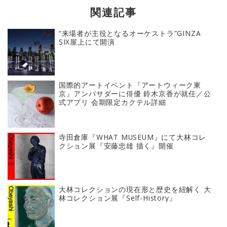
関連記事
“来場者が主役となるオーケストラ”GINZA
SIX屋上にて開演
国際的アートイベント『アートウィーク東
京』アンバサダーに俳優 鈴木京香が就任／公
式アプリ 会期限定カクテル詳細
寺田倉庫『WHAT MUSEUM』にて大林コレ
クション展『安藤忠雄 描く』開催
大林コレクションの現在形と歴史を紐解く 大
林コレクション展『Self-History』