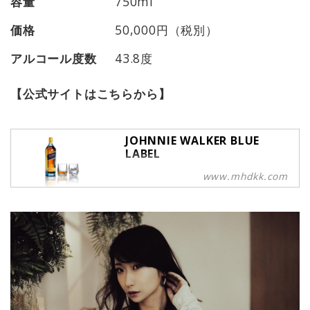
容量
750ml
価格
50,000円（税別）
アルコール度数
43.8度
【公式サイトはこちらから】
JOHNNIE WALKER BLUE
LABEL
「一万樽に一樽の奇跡」と称される
www.mhdkk.com
究極のブレンド、ジョニーウォーカ
ー ブルーラベル。スコットランドの
隅々から厳選された原酒の中でも、
10,000分の1の確率でしか存在しな
いという熟成の頂点に達した原酒だ
けが、ブルーラベルになることを許
される。この上なく芳醇で力強く、
微かにスモーキーな味わい。