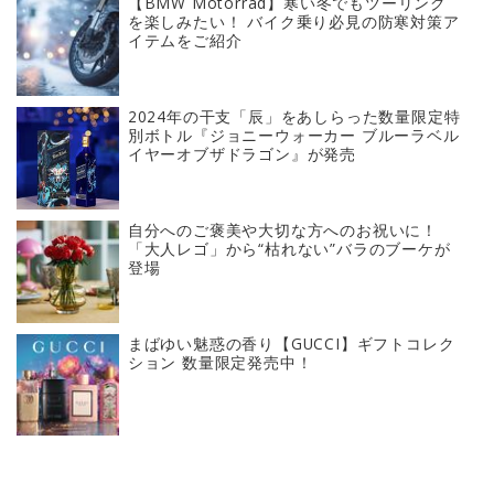
【BMW Motorrad】寒い冬でもツーリング
を楽しみたい！ バイク乗り必見の防寒対策ア
イテムをご紹介
2024年の干支「辰」をあしらった数量限定特
別ボトル『ジョニーウォーカー ブルーラベル
イヤーオブザドラゴン』が発売
自分へのご褒美や大切な方へのお祝いに！
「大人レゴ」から“枯れない”バラのブーケが
登場
まばゆい魅惑の香り【GUCCI】ギフトコレク
ション 数量限定発売中！