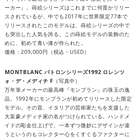
ーカー』。蒔絵シリーズはこれまでに何度かリリー
スされているが、中でも2017年に世界限定77本で
リリースされたこのモデルは、蒔絵シリーズの中で
も突出した人気を誇る。この蒔絵モデルの装飾のた
めに、初めて青い漆が作られた。
価格：209,000円（税込・USED）
MONTBLANC パトロンシリーズ1992 ロレンツ
ォ・デ・メディチ F
（写真中）
万年筆メーカーの最高峰『モンブラン』の珠玉の逸
品。1992年にモンブランが初めてリリースした限定
モデル。その昔、イタリアの芸術家たちを支援した
大富豪メディチ家の名がつけられている。ハンドメ
イドの彫金仕上げで、一本ずつ微妙にデザインが違
うというのもコレクター心をくすぐるファクターに