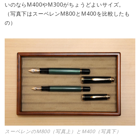
いのならM400やM300がちょうどよいサイズ。
（写真下はスーベレンM800とM400を比較したも
の）
スーベレンのM800（写真上）とM400（写真下）