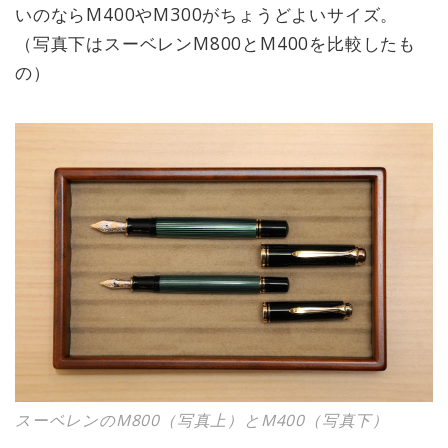
いのならM400やM300がちょうどよいサイズ。
（写真下はスーベレンM800とM400を比較したも
の）
スーベレンのM800（写真上）とM400（写真下）