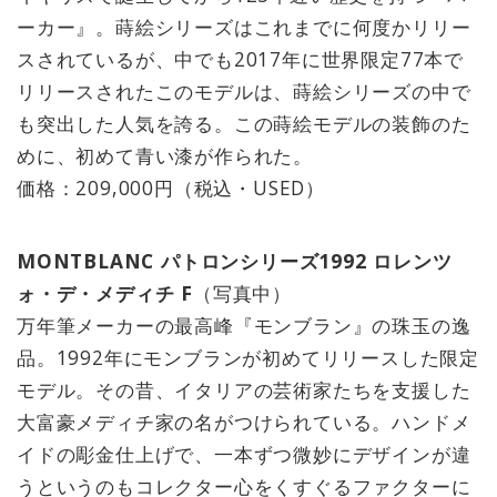
ーカー』。蒔絵シリーズはこれまでに何度かリリー
スされているが、中でも2017年に世界限定77本で
リリースされたこのモデルは、蒔絵シリーズの中で
も突出した人気を誇る。この蒔絵モデルの装飾のた
めに、初めて青い漆が作られた。
価格：209,000円（税込・USED）
MONTBLANC パトロンシリーズ1992 ロレンツ
ォ・デ・メディチ F
（写真中）
万年筆メーカーの最高峰『モンブラン』の珠玉の逸
品。1992年にモンブランが初めてリリースした限定
モデル。その昔、イタリアの芸術家たちを支援した
大富豪メディチ家の名がつけられている。ハンドメ
イドの彫金仕上げで、一本ずつ微妙にデザインが違
うというのもコレクター心をくすぐるファクターに