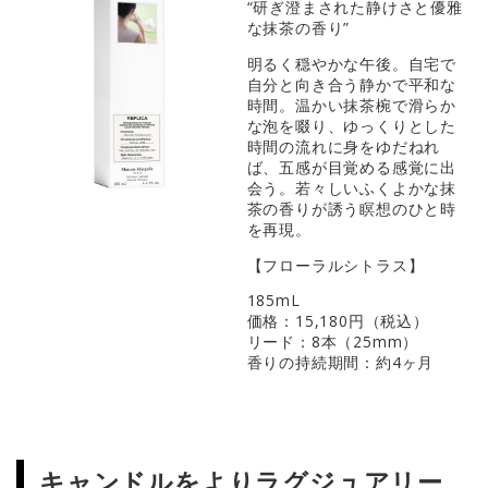
“研ぎ澄まされた静けさと優雅
な抹茶の香り”
明るく穏やかな午後。自宅で
自分と向き合う静かで平和な
時間。温かい抹茶椀で滑らか
な泡を啜り、ゆっくりとした
時間の流れに身をゆだねれ
ば、五感が目覚める感覚に出
会う。若々しいふくよかな抹
茶の香りが誘う瞑想のひと時
を再現。
【フローラルシトラス】
185mL
価格：15,180円（税込）
リード：8本（25mm）
香りの持続期間：約4ヶ月
キャンドルをよりラグジュアリー