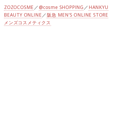
ZOZOCOSME
／
@cosme SHOPPING
／
HANKYU
BEAUTY ONLINE
／
阪急 MEN‘S ONLINE STORE
メンズコスメティクス