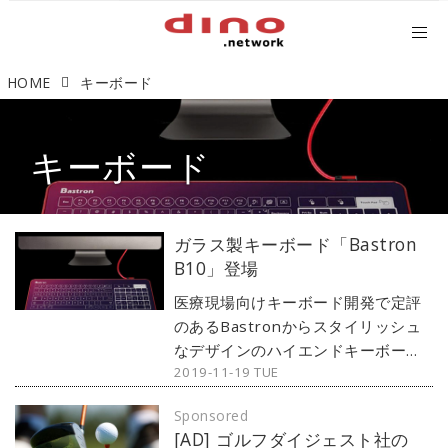
HOME
キーボード
キーボード
ガラス製キーボード「Bastron
B10」登場
医療現場向けキーボード開発で定評
のあるBastronからスタイリッシュ
なデザインのハイエンドキーボード
2019-11-19 TUE
が登場。ミリタリーグレードの耐久
性を誇る強化ガラスを使い、美しく
Sponsored
造り上げることで滑らかな触り心地
[AD] ゴルフダイジェスト社の
と操作性、未来感あふれるデザイン