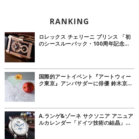
ロレックス チェリーニ プリンス 「初
のシースルーバック・100周年記念モ
デル」【今週の逸本 Vol.239】
国際的アートイベント『アートウィー
ク東京』アンバサダーに俳優 鈴木京香
が就任／公式アプリ 会期限定カクテル
詳細
A.ランゲ&ゾーネ サクソニア アニュア
ルカレンダー「ドイツ技術の結晶」
【今週の逸本 Vol.63】