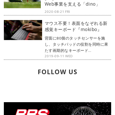
Web事業を支える「dino」
に仕上がっている。
2020-08-21 FRI
マウス不要！表面をなぞれる新
感覚キーボード『mokibo』
背面に80個のタッチセンサーを施
し、タッチパッドの役割を同時に果
たす画期的なキーボード
2019-09-11 WED
『mokibo』が登場。タイピング、
カーソル移動、パッド操作をキーボ
ード1台で実現し、とくにタブレット
FOLLOW US
との相性は抜群に良く、マルチデバ
イス対応により作業効率化も図れる
優れものだ。