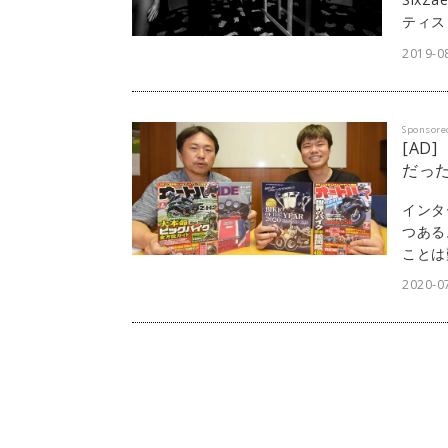
ティス
根源と
2019-0
の象徴
が行わ
環とな
Sponsore
[AD
だっ
インタ
つある
ことは
う。リ
2020-07
「di
可能だ
式会社
につい