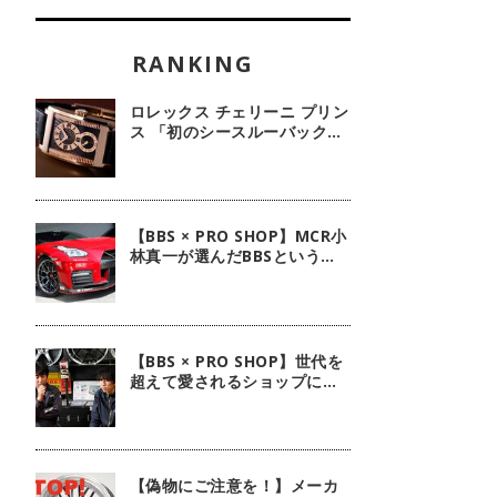
ロレックス チェリーニ プリン
ス 「初のシースルーバック・
100周年記念モデル」【今週
の逸本 Vol.239】
【BBS × PRO SHOP】MCR小
林真一が選んだBBSという選
択肢
【BBS × PRO SHOP】世代を
超えて愛されるショップに。
ピレリ四日市タイヤに注目！
【偽物にご注意を！】メーカ