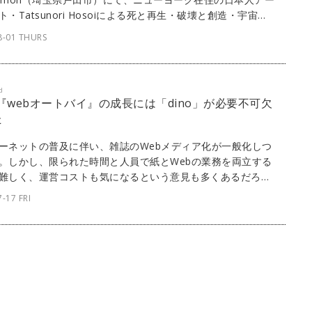
ト・Tatsunori Hosoiによる死と再生・破壊と創造・宇宙の
いう個々の存在意義を問う際に生まれる疑問と、ウロボロス
8-01 THURS
とのつながりをコンセプトとした個展「実験的ウロボロス」
れる。ウロボロスは、古代の象徴の1つで、己の尾を噛んで
ったヘビもしくは竜を意味する。
d
] 『webオートバイ』の成長には「dino」が必要不可欠
た
ーネットの普及に伴い、雑誌のWebメディア化が一般化しつ
。しかし、限られた時間と人員で紙とWebの業務を両立する
難しく、運営コストも気になるという意見も多くあるだろ
ボルバーが開発・提供するパブリッシングプラットフォーム
-17 FRI
no」なら、スピーディかつリーズナブルなWebメディア運営が
。ここでは、『webオートバイ』にてdinoを採用している株
モーターマガジン社に、これまでの苦労や努力、dinoの魅力
て話を聞いた。