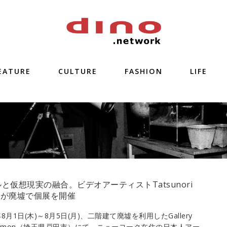
EATURE
CULTURE
FASHION
LIFE
と仮想現実の融合。ビデオアーティストTatsunori
oiが廃墟で個展を開催
年8月1日(木)～8月5日(月)、二階建て廃墟を利用したGallery
Zaemon（埼玉県戸田市）にて、ニューヨーク在住の日本人アー