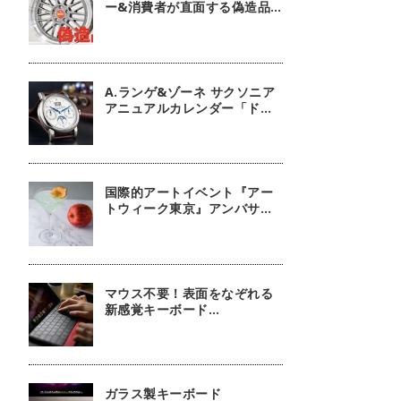
ー&消費者が直面する偽造品
問題
A.ランゲ&ゾーネ サクソニア
アニュアルカレンダー「ドイ
ツ技術の結晶」【今週の逸本
Vol.63】
国際的アートイベント『アー
トウィーク東京』アンバサダ
ーに俳優 鈴木京香が就任／公
式アプリ 会期限定カクテル詳
細
マウス不要！表面をなぞれる
新感覚キーボード
『mokibo』
ガラス製キーボード