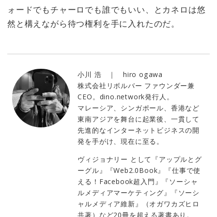
ォードでもチャーロでも誰でもいい、とカネロは悠
然と構えながら待つ権利を手に入れたのだ。
小川 浩 ｜ hiro ogawa
株式会社リボルバー ファウンダー兼
CEO。dino.network発行人。
マレーシア、シンガポール、香港など
東南アジアを舞台に起業後、一貫して
先進的なインターネットビジネスの開
発を手がけ、現在に至る。
ヴィジョナリー として『アップルとグ
ーグル』『Web2.0Book』『仕事で使
える！Facebook超入門』『ソーシャ
ルメディアマーケティング』『ソーシ
ャルメディア維新』（オガワカズヒロ
共著）など20冊を超える著書あり。