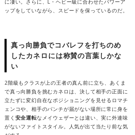
に凄い。さらに、L・ヘビー級に合わせたパワーア
ップをしていながら、スピードを保っているのだ。
真っ向勝負でコバレフを打ちのめ
したカネロには称賛の言葉しかな
い
2階級もクラスが上の王者の真ん前に立ち、あくま
で真っ向勝負を挑むカネロは、決して相手の正面に
立たずに変幻自在なポジショニングを見せるロマチ
ェンコや、相手のパンチが届がない場所に常に身を
置く
安全運転
なメイウェザーとは違い、実に外連味
がないファイトスタイル。人気が出て当たり前な気
がする。