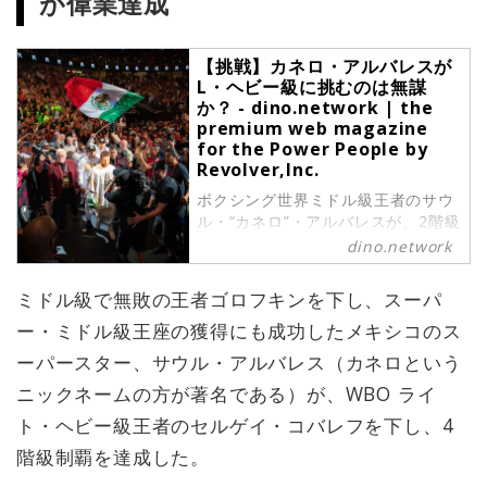
が偉業達成
【挑戦】カネロ・アルバレスが
L・ヘビー級に挑むのは無謀
か？ - dino.network | the
premium web magazine
for the Power People by
Revolver,Inc.
ボクシング世界ミドル級王者のサウ
ル・“カネロ”・アルバレスが、2階級
重い（別の言い方をすると最重量ク
dino.network
ラスであるヘビー級、クルーザー級
に続く、3番目に重いクラスであ
ミドル級で無敗の王者ゴロフキンを下し、スーパ
る）ライト・ヘビー級王者のセルゲ
ー・ミドル級王座の獲得にも成功したメキシコのス
イ・コバレフに挑戦する。対戦は
2019年11月2日（日本時間3日）。
ーパースター、サウル・アルバレス（カネロという
ミドル級では無敵と思われる強さを
ニックネームの方が著名である）が、WBO ライ
誇るカネロだが、全盛期は過ぎてい
るとはいえ、いまだその強打者ぶり
ト・ヘビー級王者のセルゲイ・コバレフを下し、4
をみせるうえにナチュラルボーンの
階級制覇を達成した。
L・ヘビー級の体格を持つコバレフ
への挑戦はリスキーすぎるのではな