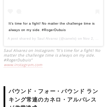
It's time for a fight! No matter the challenge time is
always on my side. #RogerDubuis
A post shared by
Saul Alvarez
(@canelo) on
Nov 2, 2019 at 8:20pm PDT
Saul Alvarez on Instagram: “It's time for a fight! No
matter the challenge time is always on my side.
#RogerDubuis”
www.instagram.com
パウンド・フォー・パウンド ラン
キング常連のカネロ・アルバレス