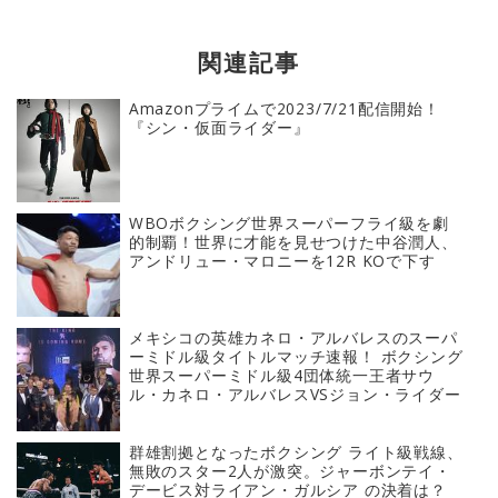
関連記事
Amazonプライムで2023/7/21配信開始！
『シン・仮面ライダー』
WBOボクシング世界スーパーフライ級を劇
的制覇！世界に才能を見せつけた中谷潤人、
アンドリュー・マロニーを12R KOで下す
メキシコの英雄カネロ・アルバレスのスーパ
ーミドル級タイトルマッチ速報！ ボクシング
世界スーパーミドル級4団体統一王者サウ
ル・カネロ・アルバレスVSジョン・ライダー
群雄割拠となったボクシング ライト級戦線、
無敗のスター2人が激突。ジャーボンテイ・
デービス対ライアン・ガルシア の決着は？