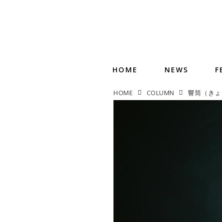
HOME
NEWS
F
HOME
COLUMN
響筒（きょ