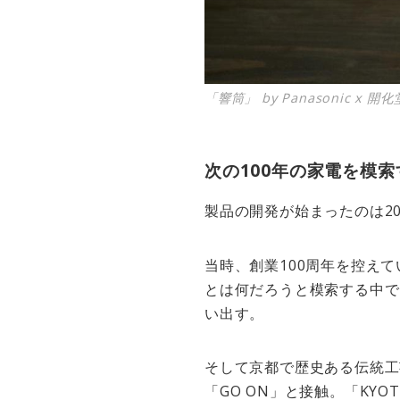
「響筒」 by Panasonic x 開化
次の100年の家電を模索す
製品の開発が始まったのは20
当時、創業100周年を控え
とは何だろうと模索する中で
い出す。
そして京都で歴史ある伝統工
「GO ON」と接触。「KYO