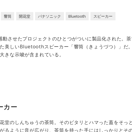
響筒
開花堂
パナソニック
Bluetooth
スピーカー
感動させたプロジェクトのひとつがついに製品化された。茶
美しいBluetoothスピーカー「響筒（きょうづつ）」
大きな示唆が含まれている。
ーカー
花堂のしんちゅうの茶筒。そのピタリとハマった蓋をそっ
がるように音が広がり、茶筒を持った手にはしっかりとそ