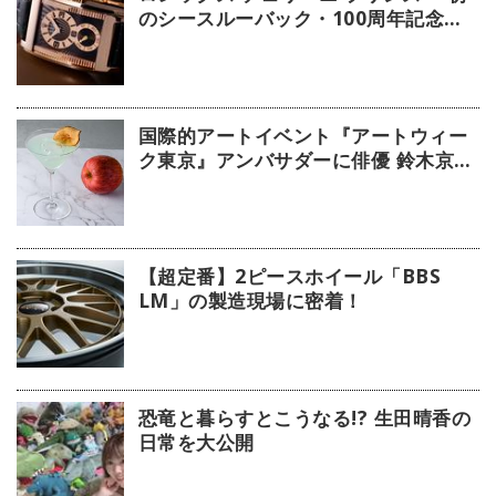
のシースルーバック・100周年記念モ
デル」【今週の逸本 Vol.239】
国際的アートイベント『アートウィー
ク東京』アンバサダーに俳優 鈴木京香
が就任／公式アプリ 会期限定カクテル
詳細
【超定番】2ピースホイール「BBS
LM」の製造現場に密着！
恐竜と暮らすとこうなる!? 生田晴香の
日常を大公開