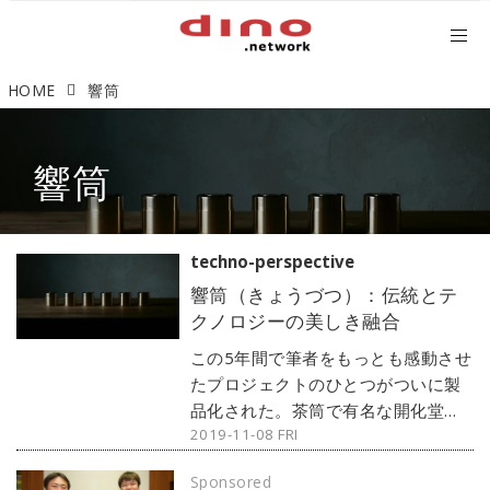
HOME
響筒
響筒
techno-perspective
響筒（きょうづつ）：伝統とテ
クノロジーの美しき融合
この5年間で筆者をもっとも感動させ
たプロジェクトのひとつがついに製
品化された。茶筒で有名な開化堂と
2019-11-08 FRI
パナソニックによるコラボから生ま
れた美しいBluetoothスピーカー
Sponsored
「響筒（きょうづつ）」だ。この製