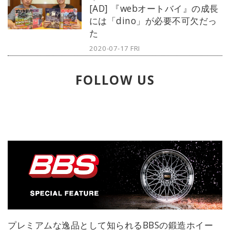
[AD] 『webオートバイ』の成長
品には、これからの家電製品のあり
には「dino」が必要不可欠だっ
方についての大きな示唆が含まれて
た
いる。
2020-07-17 FRI
FOLLOW US
プレミアムな逸品として知られるBBSの鍛造ホイー