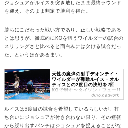
ジョシュアがルイスを突き放したまま最終ラウンド
を迎え、そのまま判定で勝利を得た。
勝ちにこだわった戦い方であり、正しい戦略である
とは思うが、徹底的にKOを狙うワイルダーの試合の
スリリングさと比べると面白みには欠ける試合だっ
た、というほかあるまい。
天性の魔弾の射手デオンテイ・
ワイルダーが難敵ルイス・オル
ティスとの2度目の決戦を7回
KOで制す〜タイソン・フューリ
dino.network
ーとの再戦へ弾み -
dino.network | the
premium web magazine
ルイスは3度目の試合を希望しているらしいが、打
for the Power People by
ち合いにジョシュアが付き合わない限り、その短躯
Revolver,Inc.
から繰り出すパンチはジョシュアを捉えることがな
2019年11月23日（日本時間24