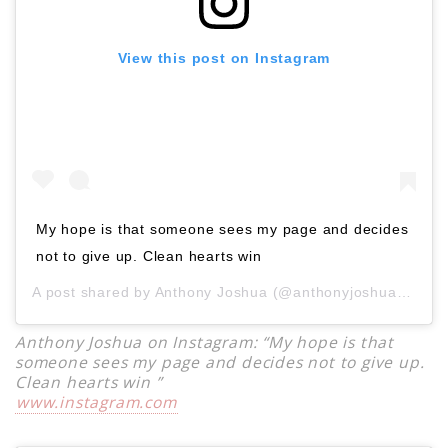
View this post on Instagram
My hope is that someone sees my page and decides
not to give up. Clean hearts win
A post shared by
Anthony Joshua
(@anthonyjoshua) on
De
Anthony Joshua on Instagram: “My hope is that
someone sees my page and decides not to give up.
Clean hearts win ”
www.instagram.com