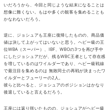
日）、ボクシングWBC世界ヘビー級
いだろうから、今回と同じような結末になることは
王者のデオンテイ・ワイルダー
想像に難くない。もはや多くの観客を集めることも
（USA）が同級3位のルイス・オル
ティス（キューバ）との2回目の挑
かなわないだろう。
戦を受けたが、7R 衝撃的なKOで10
度目の防衛を果たした。これでワイ
ルダーの通算戦績は42勝（41KO）1
逆に、ジョシュアも王座に復帰したものの、商品価
分け。本人は「来年早々にはフュー
値は決して上がってはいないと思う。ヘビー級の王
リーと再戦したいね」と語った。
→2020/02/22に決定したらしい！
位WBA（スーパー）、IBF、WBOの3つを再び手中
にしたジョシュアだが、残るWBC王者として存在感
を増しているのはワイルダーであり、ヘビー級戦線
で最注目を集めるのは 無敗同士の再戦が決まったワ
イルダーとフューリーの2人。
彼らと比べると、ジョシュアのポジションはかなり
後退していると言えるだろう。
王座には返り咲いたものの、ジョシュアがヘビー級