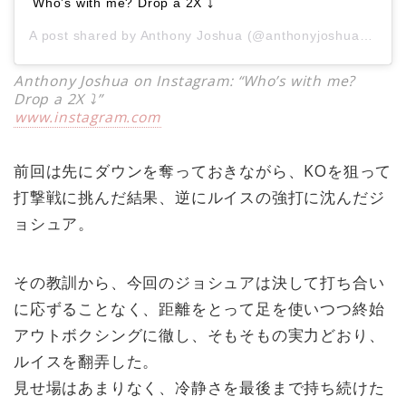
Who’s with me? Drop a 2X ⤵️
A post shared by
Anthony Joshua
(@anthonyjoshua) on
De
Anthony Joshua on Instagram: “Who’s with me?
Drop a 2X ⤵️”
www.instagram.com
前回は先にダウンを奪っておきながら、KOを狙って
打撃戦に挑んだ結果、逆にルイスの強打に沈んだジ
ョシュア。
その教訓から、今回のジョシュアは決して打ち合い
に応ずることなく、距離をとって足を使いつつ終始
アウトボクシングに徹し、そもそもの実力どおり、
ルイスを翻弄した。
見せ場はあまりなく、冷静さを最後まで持ち続けた