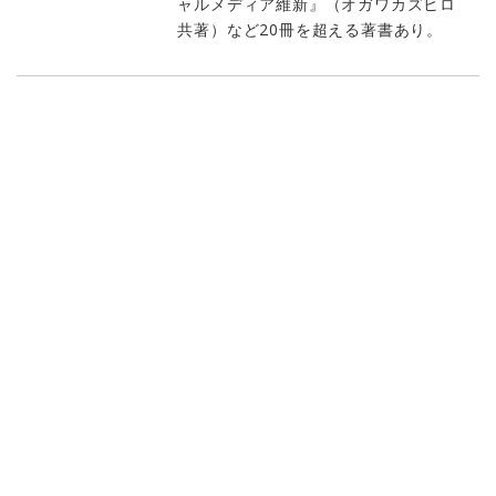
ャルメディア維新』（オガワカズヒロ
共著）など20冊を超える著書あり。