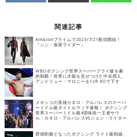
関連記事
Amazonプライムで2023/7/21配信開始！
『シン・仮面ライダー』
WBOボクシング世界スーパーフライ級を劇
的制覇！世界に才能を見せつけた中谷潤人、
アンドリュー・マロニーを12R KOで下す
メキシコの英雄カネロ・アルバレスのスーパ
ーミドル級タイトルマッチ速報！ ボクシング
世界スーパーミドル級4団体統一王者サウ
ル・カネロ・アルバレスVSジョン・ライダー
群雄割拠となったボクシング ライト級戦線、