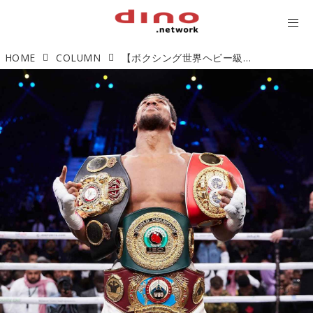
HOME
COLUMN
【ボクシング世界ヘビー級タイトルマッチ】 アンソニー・ジョシュアがアンディ・ルイスJr.を判定で下し、王座返り咲き