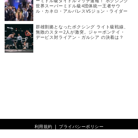
ーミドル級タイトルマッチ速報！ ボクシング
世界スーパーミドル級4団体統一王者サウ
ル・カネロ・アルバレスVSジョン・ライダー
群雄割拠となったボクシング ライト級戦線、
無敗のスター2人が激突。ジャーボンテイ・
デービス対ライアン・ガルシア の決着は？
利用規約
プライバシーポリシー
© 2019- Revolver, Inc. All rights reserved.