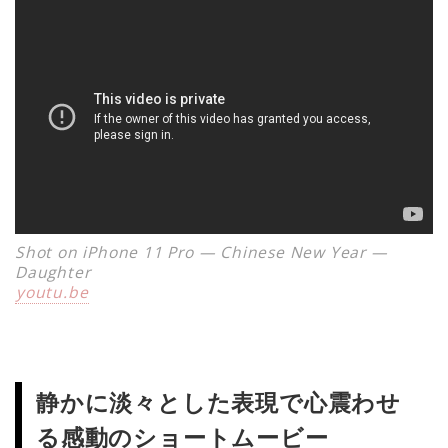
Shot on iPhone 11 Pro — Chinese New Year —
Daughter
youtu.be
静かに淡々とした表現で心震わせ
る感動のショートムービー