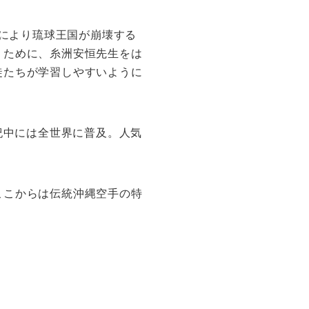
分により琉球王国が崩壊する
うために、糸洲安恒先生をは
徒たちが学習しやすいように
紀中には全世界に普及。人気
ここからは伝統沖縄空手の特