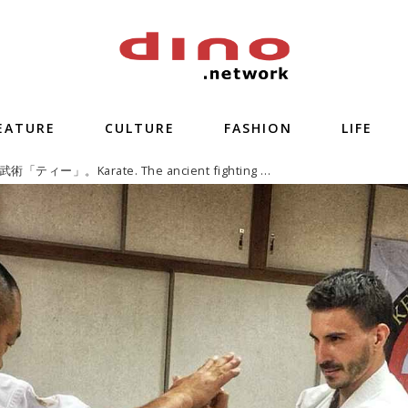
EATURE
CULTURE
FASHION
LIFE
琉球王国の武術「ティー」。Karate. The ancient fighting art of Okinawa【Vol.3】