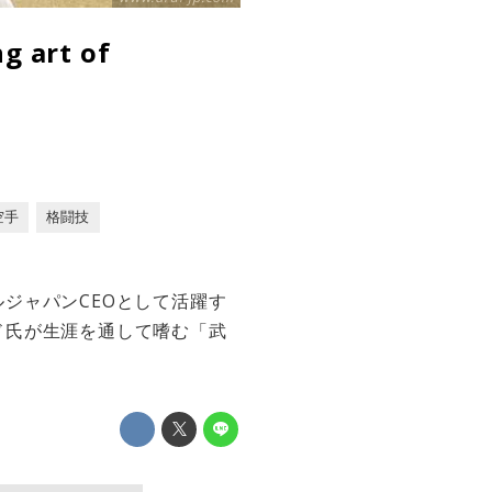
 art of
空手
格闘技
ジャパンCEOとして活躍す
ド氏が生涯を通して嗜む「武