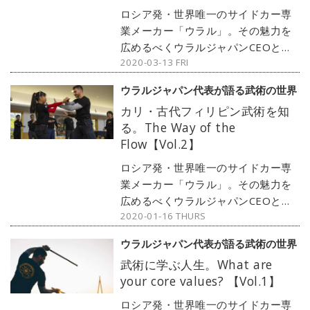
だいた。
ロシア発・世界唯一のサイドカー専
業メーカー「ウラル」。その魅力を
広めるべくウラルジャパンCEOとし
2020-03-13 FRI
て活躍するブラド氏は、理想を実現
するために日々努力を欠かさない。
ウラルジャパン代表が語る武術の世界
その成功の影には、ブラド氏が生涯
カリ・古代フィリピン武術を知
を通して嗜む「武術」があった。
る。The Way of the
Vol.3では沖縄を発祥の地とする「空
Flow【Vol.2】
手」について解説いただいた。
ロシア発・世界唯一のサイドカー専
業メーカー「ウラル」。その魅力を
広めるべくウラルジャパンCEOとし
2020-01-16 THURS
て活躍するブラド氏は、理想を実現
するために日々努力を欠かさない。
ウラルジャパン代表が語る武術の世界
その成功の影には、ブラド氏が生涯
武術に学ぶ人生。What are
を通して嗜む「武術」があった。
your core values? 【Vol.1】
Vol.2ではブラド氏が愛するフィリピ
ン武術・カリについて紹介してもら
ロシア発・世界唯一のサイドカー専