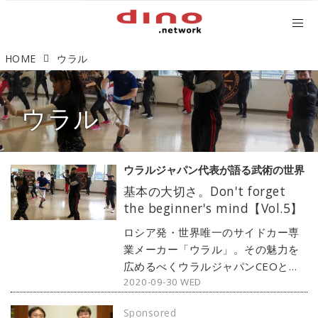
HOME
ウラル
ウラル
ウラルジャパン代表が語る武術の世界
基本の大切さ。Don't forget
the beginner's mind【Vol.5】
ロシア発・世界唯一のサイドカー専
業メーカー「ウラル」。その魅力を
広めるべくウラルジャパンCEOとし
2020-09-30 WED
て活躍するブラド氏は、理想を実現
するために日々努力を欠かさない。
Sponsored
その成功の影には、ブラド氏が生涯