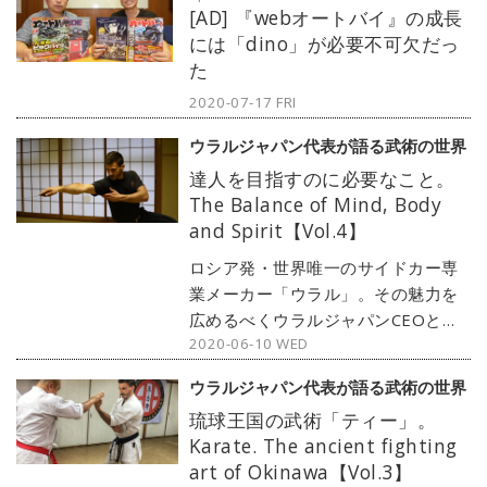
[AD] 『webオートバイ』の成長
を通して嗜む「武術」があった。
には「dino」が必要不可欠だっ
Vol.5では武術稽古についてご紹介い
た
ただいた。
2020-07-17 FRI
ウラルジャパン代表が語る武術の世界
達人を目指すのに必要なこと。
The Balance of Mind, Body
and Spirit【Vol.4】
ロシア発・世界唯一のサイドカー専
業メーカー「ウラル」。その魅力を
広めるべくウラルジャパンCEOとし
2020-06-10 WED
て活躍するブラド氏は、理想を実現
するために日々努力を欠かさない。
ウラルジャパン代表が語る武術の世界
その成功の影には、ブラド氏が生涯
琉球王国の武術「ティー」。
を通して嗜む「武術」があった。
Karate. The ancient fighting
Vol.4ではヒトが達人になるためにも
art of Okinawa【Vol.3】
っとも必要なことについて紹介いた