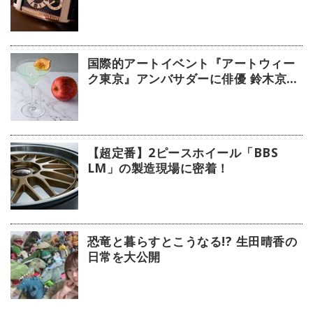
デル」【今週の逸本 Vol.239】
国際的アートイベント『アートウィー
ク東京』アンバサダーに俳優 鈴木京香
が就任／公式アプリ 会期限定カクテル
詳細
【超定番】2ピースホイール「BBS
LM」の製造現場に密着！
恐竜と暮らすとこうなる!? 生田晴香の
日常を大公開