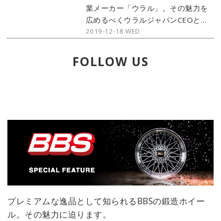
った。
業メーカー「ウラル」。その魅力を
広めるべくウラルジャパンCEOとし
2019-12-18 WED
て活躍するブラド氏は、理想を実現
するために日々努力を欠かさない。
その成功の影には、ブラド氏が生涯
FOLLOW US
を通して嗜む「武術」があった。こ
こでは成功者の多くが嗜んでいると
いわれる武術の世界をブラド氏の半
生とともに紹介していく。
プレミアムな逸品として知られるBBSの鍛造ホイー
ル。その魅力に迫ります。