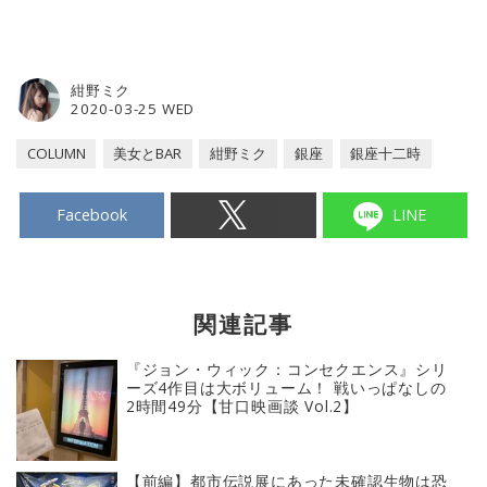
紺野ミク
2020-03-25 WED
COLUMN
美女とBAR
紺野ミク
銀座
銀座十二時
Facebook
LINE
関連記事
『ジョン・ウィック：コンセクエンス』シリ
ーズ4作目は大ボリューム！ 戦いっぱなしの
2時間49分【甘口映画談 Vol.2】
【前編】都市伝説展にあった未確認生物は恐