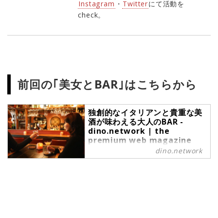
Instagram
・
Twitter
にて活動を
check。
前回の｢美女とBAR｣はこちらから
独創的なイタリアンと貴重な美
酒が味わえる大人のBAR -
dino.network | the
premium web magazine
for the Power People by
dino.network
Revolver,Inc.
皆さんこんにちは。第7回目となる
紺野ミクの連載｢美女とBAR｣。今回
は、独創的なイタリアンと珍しいお
酒が楽しめるBARにお邪魔してきま
した。