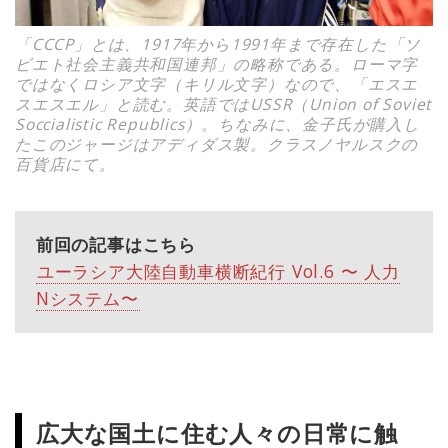
「CCCP」とは、1917年から1991年まで存在した「ソ
ビエト社会主義共和国連邦」の略称である。ローマ字
ではなくロシア文字（キリル文字）なので、「エスエ
スエスエル」と読む。英語ではUSSR（Union of Soviet
Soccialistic Republics）。ちなみに、金子氏が購入し
たこのジャージはアディダス製。クラスノヤルスクの
百貨店にて。
前回の記事はこちら
ユーラシア大陸自動車横断紀行 Vol.6 〜 人力
Nシステム〜
広大な国土に住む人々の日常に触