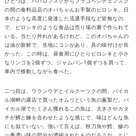
ひとつは、ハバロフスクからブラゴベシチェンスク
の間の食料品店のオバちゃんお手製のピロシキ。日
本のような高度に発達した流通手段など皆無なの
で、ピロシキのような食品は売り場の裏で作られて
いる。当たり外れがあるけれど、このオバちゃんの
は油が新鮮で、生地にコシがあり、具の味付けが良
かった。この時は、昼食用にひとりピロシキと小さ
なリンゴを2個ずつ、ジャムパン1個ずつを買って、
車内で移動しながら食べた。
二つ目は、ウランウデとイルクーツクの間、バイカ
ル湖畔の露店で買ったオムリという魚の薫製だ。バ
イカル湖でたくさん獲れるこの魚は、大きさやカタ
チが鱒と鰊を合わせたような感じで、味はどんな魚
にも似ていない。強いて言えば、秋刀魚や鱈、鰺の
一番濃い味の部分が濃縮されたものだろうか。とに