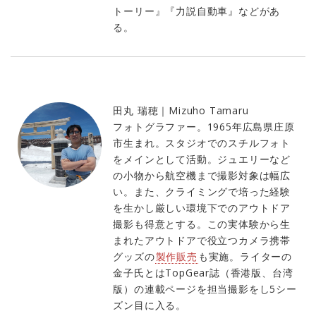
トーリー』『力説自動車』などがあ
る。
田丸 瑞穂｜Mizuho Tamaru
フォトグラファー。1965年広島県庄原
市生まれ。スタジオでのスチルフォト
をメインとして活動。ジュエリーなど
の小物から航空機まで撮影対象は幅広
い。また、クライミングで培った経験
を生かし厳しい環境下でのアウトドア
撮影も得意とする。この実体験から生
まれたアウトドアで役立つカメラ携帯
グッズの
製作販売
も実施。ライターの
金子氏とはTopGear誌（香港版、台湾
版）の連載ページを担当撮影をし5シー
ズン目に入る。