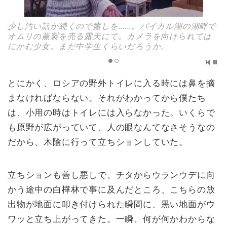
少し汚い話が続くので癒しを……。バイカル湖の湖畔で
オムリの薫製を売る露天にて。カメラを向けられては
にかむ少女。まだ中学生くらいだろうか。
とにかく、ロシアの野外トイレに入る時には鼻を摘
まなければならない。それがわかってから僕たち
は、小用の時はトイレには入らなかった。いくらで
も原野が広がっていて、人の眼なんてなさそうなの
だから、木陰に行って立ちションしていた。
立ちションも善し悪しで、チタからウランウデに向
かう途中の白樺林で事に及んだところ、こちらの放
出物が地面に叩き付けられた瞬間に、黒い地面がウ
ワッと立ち上がってきた。一瞬、何が何かわからな