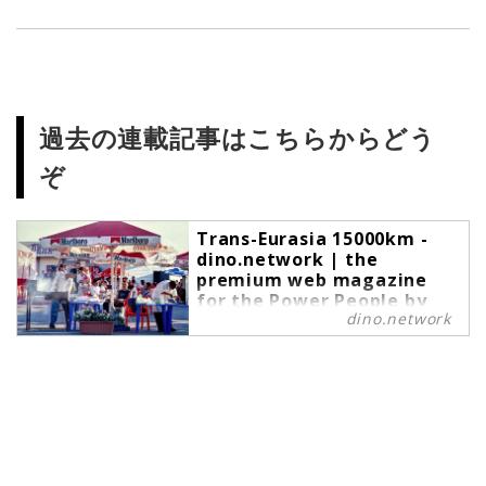
過去の連載記事はこちらからどう
ぞ
Trans-Eurasia 15000km -
dino.network | the
premium web magazine
for the Power People by
dino.network
Revolver,Inc.
Trans-Eurasia 15000km の記事一
覧 - dino.networkは、上質な趣味や
嗜好を愉しむことができるパワーピ
ープルのために、2019年8月1日に
創刊されたライフスタイルWebマガ
ジンです。現代の社会では、日々生
まれる新しいテクノロジーやカルチ