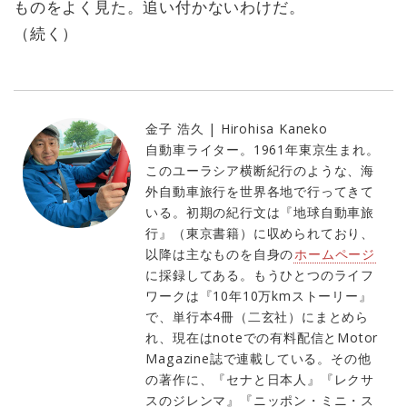
ものをよく見た。追い付かないわけだ。
（続く）
金子 浩久 | Hirohisa Kaneko
自動車ライター。1961年東京生まれ。
このユーラシア横断紀行のような、海
外自動車旅行を世界各地で行ってきて
いる。初期の紀行文は『地球自動車旅
行』（東京書籍）に収められており、
以降は主なものを自身の
ホームページ
に採録してある。もうひとつのライフ
ワークは『10年10万kmストーリー』
で、単行本4冊（二玄社）にまとめら
れ、現在はnoteでの有料配信とMotor
Magazine誌で連載している。その他
の著作に、『セナと日本人』『レクサ
スのジレンマ』『ニッポン・ミニ・ス