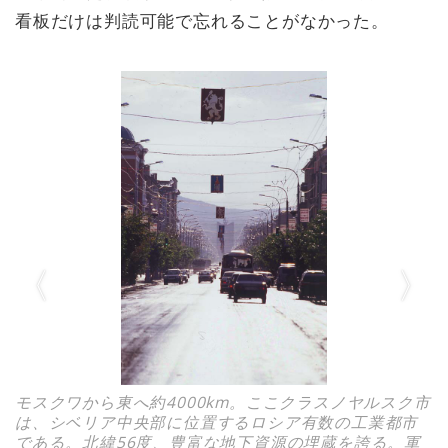
看板だけは判読可能で忘れることがなかった。
モスクワから東へ約4000km。ここクラスノヤルスク市
は、シベリア中央部に位置するロシア有数の工業都市
である。北緯56度、豊富な地下資源の埋蔵を誇る。軍