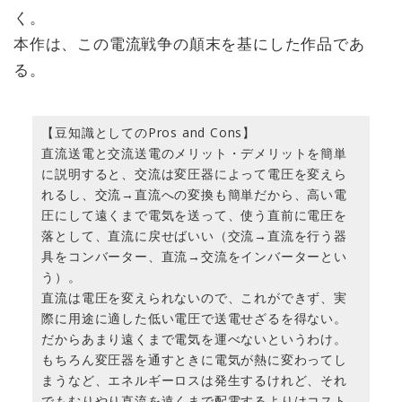
く。
本作は、この電流戦争の顛末を基にした作品であ
る。
【豆知識としてのPros and Cons】
直流送電と交流送電のメリット・デメリットを簡単
に説明すると、交流は変圧器によって電圧を変えら
れるし、交流→直流への変換も簡単だから、高い電
圧にして遠くまで電気を送って、使う直前に電圧を
落として、直流に戻せばいい（交流→直流を行う器
具をコンバーター、直流→交流をインバーターとい
う）。
直流は電圧を変えられないので、これができず、実
際に用途に適した低い電圧で送電せざるを得ない。
だからあまり遠くまで電気を運べないというわけ。
もちろん変圧器を通すときに電気が熱に変わってし
まうなど、エネルギーロスは発生するけれど、それ
でもむりやり直流を遠くまで配電するよりはコスト