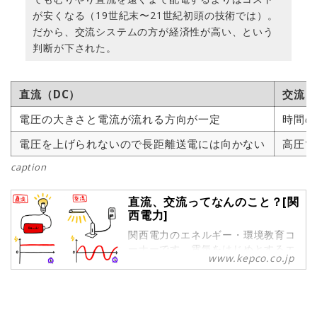
が安くなる（19世紀末〜21世紀初頭の技術では）。
だから、交流システムの方が経済性が高い、という
判断が下された。
直流（DC）
交流（
電圧の大きさと電流が流れる方向が一定
時間の
電圧を上げられないので長距離送電には向かない
高圧で
caption
直流、交流ってなんのこと？[関
西電力]
関西電力のエネルギー・環境教育コ
ーナーです。電気をはじめとするエ
www.kepco.co.jp
ネルギーの利用や環境問題について
わかりやすくご案内しております。