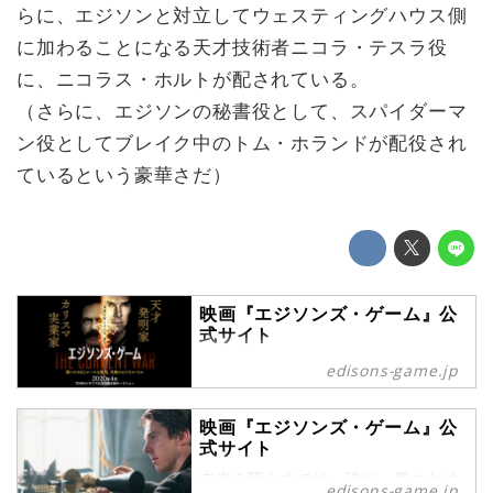
らに、エジソンと対立してウェスティングハウス側
に加わることになる天才技術者ニコラ・テスラ役
に、ニコラス・ホルトが配されている。
（さらに、エジソンの秘書役として、スパイダーマ
ン役としてブレイク中のトム・ホランドが配役され
ているという豪華さだ）
映画『エジソンズ・ゲーム』公
式サイト
未来を照らすのは、誰だ。勝つため
edisons-game.jp
ならルールは無用、究極のビジネス
バトル「 エジソンズ・ゲーム」8月
映画『エジソンズ・ゲーム』公
7日（金）レンタル先行配信開始＆
式サイト
10月23日（金）Blu-ray＆DVDリリ
ース
未来を照らすのは、誰だ。勝つため
edisons-game.jp