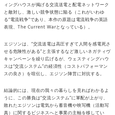
ィングハウスが掲げる交流送電と配電ネットワーク
と敵対し、激しい競争状態に陥る（これがいわゆ
る“電流戦争”であり、本作の原題は電流戦争の英語
表現、The Current Warとなっている）。
エジソンは、“交流送電は高圧すぎて人間を感電死さ
せる危険性がある”と主張するなど激しいネガティヴ
キャンペーンを繰り広げるが、ウェスティングハウ
スは“交流システム”の経済性（コストパフォーマン
スの良さ）を喧伝し、エジソン陣営に対抗する。
結論的には、現在の我々の暮らしを見ればわかるよ
うに、この勝負は“交流システム”に軍配が上がり、
敗れたエジソンは電気から蓄音機や映写機（活動写
真）に関するビジネスへと事業の主軸を移してい