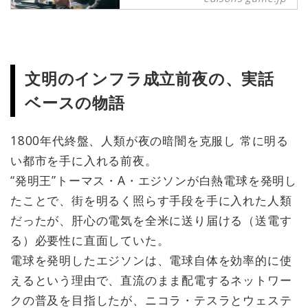
ならルールは無用、究極のビジネス
バトル「 エジソンズ・ゲーム」8月
7日（金）レンタル先行配信開始＆
10月23日（金）Blu-ray＆DVDリリ
ース
文明のインフラ成立前夜の、実話
ベースの物語
1800年代終盤、人類が夜の暗闇を克服し 常に明る
い都市を手に入れる前夜。
“発明王”トーマス・A・エジソンが白熱電球を発明し
たことで、街を明るく照らす手段を手に入れた人類
だったが、肝心の電気を全米に送り届ける（送電す
る）必要性に直面していた。
電球を発明したエジソンは、電球自体を効率的に使
えるという理由で、直流のまま配電するネットワー
クの普及を目指したが、ニコラ・テスラとウェステ