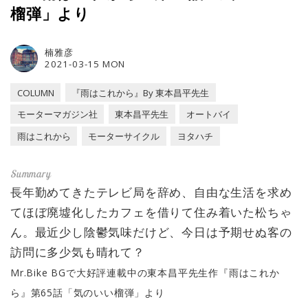
榴弾」より
楠雅彦
2021-03-15 MON
COLUMN
『雨はこれから』By 東本昌平先生
モーターマガジン社
東本昌平先生
オートバイ
雨はこれから
モーターサイクル
ヨタハチ
長年勤めてきたテレビ局を辞め、自由な生活を求め
てほぼ廃墟化したカフェを借りて住み着いた松ちゃ
ん。最近少し陰鬱気味だけど、今日は予期せぬ客の
訪問に多少気も晴れて？
Mr.Bike BGで大好評連載中の東本昌平先生作『雨はこれか
ら』第65話「気のいい榴弾」より