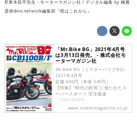
©東本昌平先生・モーターマガジン社 / デジタル編集 by 楠雅
彦@dino.network編集部『雨はこれから』
「Mr.Bike BG」2021年4月号
は3月13日発売。 - 株式会社モ
ーターマガジン社
Mr.Bike BG（ミスターバイクBG）
2021年4月号
定価 600円（本体 545円）
【特集】“時代の終焉”に放たれたス
ーパースポーツ 空冷最速
「CB1100R/F」
【連載】市川 仁が絶版車を斬る
www.motormagazine.co.jp
「2001 Kawasaki W650」
【描き下ろし漫画】東本昌平『雨は
これから』
試し読み
巻頭特集は「空冷最速 CB1100R/F