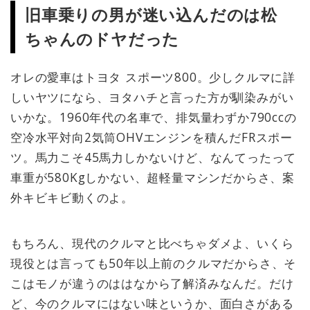
旧車乗りの男が迷い込んだのは松
“時代の終焉” に放たれたスーパース
ポーツ」です。水冷4気筒エンジン
ちゃんのドヤだった
の登場前にメーカー各社が送り出し
た究極・最強の空冷4気筒エンジ
ン。そのなかでもホ...
オレの愛車はトヨタ スポーツ800。少しクルマに詳
しいヤツになら、ヨタハチと言った方が馴染みがい
いかな。1960年代の名車で、排気量わずか790ccの
空冷水平対向2気筒OHVエンジンを積んだFRスポー
ツ。馬力こそ45馬力しかないけど、なんてったって
車重が580Kgしかない、超軽量マシンだからさ、案
外キビキビ動くのよ。
もちろん、現代のクルマと比べちゃダメよ、いくら
現役とは言っても50年以上前のクルマだからさ、そ
こはモノが違うのははなから了解済みなんだ。だけ
ど、今のクルマにはない味というか、面白さがある