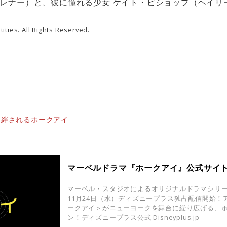
レナー）と、彼に憧れる少女 ケイト・ビショップ（ヘイリ
ities. All Rights Reserved.
に絆されるホークアイ
マーベルドラマ『ホークアイ』公式サイ
マーベル・スタジオによるオリジナルドラマシリ
11月24日（水）ディズニープラス独占配信開始
ークアイ＞がニューヨークを舞台に繰り広げる、
ン！ディズニープラス公式 Disneyplus.jp