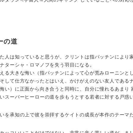
ーの道
た人は知っていると思うが、クリントは指パッチンにより
ナターシャ・ロマノフを失う羽目になる。
える大きな悔い（指パッチンによって心が荒みローニンと
そして仕方なかったとはいえ、かけがえのない友人である
悔い）に正面から向き合うと同時に、自分に憧れるあまり 
いスーパーヒーローの道を歩もうとする若者に対する戸惑
いを承知の上で彼を崇拝するケイトの成長が本作のテーマ
カッコいいことだけではない、非常に辛く苦しい道だ。まし