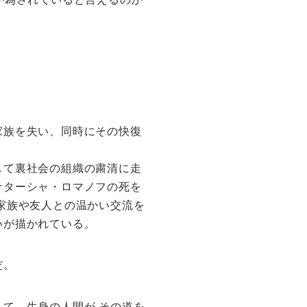
家族を失い、同時にその快復
して裏社会の組織の粛清に走
ナターシャ・ロマノフの死を
家族や友人との温かい交流を
いが描かれている。
だ。
て、生身の人間が その道を