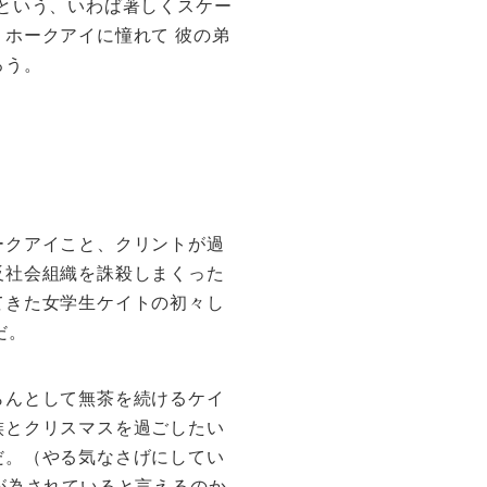
という、いわば著しくスケー
ホークアイに憧れて 彼の弟
ろう。
ークアイこと、クリントが過
反社会組織を誅殺しまくった
てきた女学生ケイトの初々し
だ。
らんとして無茶を続けるケイ
族とクリスマスを過ごしたい
だ。（やる気なさげにしてい
が為されていると言えるのか