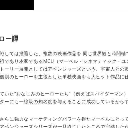
ロー譚
戦しては撤退した、複数の映画作品を 同じ世界観と時間軸
祖であり本家であるMCU（マーベル・シネマティック・ユ
トーリー展開としてはアベンジャーズという、宇宙人との
個別のヒーローを主役とした単独映画をも大ヒット作品に
ていた“おなじみのヒーローたち”（例えばスパイダーマン
ターにも一線級の知名度を与えることに成功しているから
さらに強力なマーケティングパワーを得たマーベルにとって
アベンジャーズシリーズが一旦終了したところで完結したか