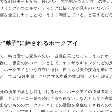
大な戦闘モードから、NYという局地的かつ人間同士の争い
リリングかつエキサイティングに描くかが見ものとなるが、
躍を全面に出すことで、うまく調整している、と言えるだ
な“弟子”に絆されるホークアイ
て一時は愛する家族を失い、自暴自棄になってしまったホ
器に、仮面の男ローニンとして、ヤクザやギャングなどの
、ホークアイという存在に憧れ、自らも弓矢の技術を磨い
としては12月中旬、クリスマス本番の数日前、という設定
分の所業の落とし前をつけるため、ホークアイの後継者足
退したいヒーロー業を続けざるを得ない。なんとしても家
出ないもののホークアイとしての活動を余儀なくされるの
ルダウン≒宇宙人→人間のギャング していることへの対応