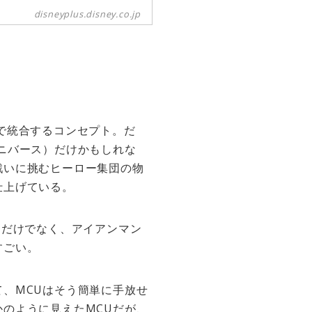
disneyplus.disney.co.jp
で統合するコンセプト。だ
ニバース）だけかもしれな
戦いに挑むヒーロー集団の物
仕上げている。
）だけでなく、アイアンマン
すごい。
、MCUはそう簡単に手放せ
のように見えたMCUだが、