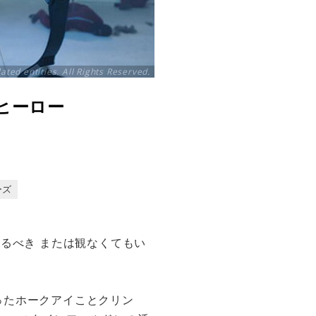
ated entities. All Rights Reserved.
ヒーロー
ーズ
るべき または観なくてもい
ったホークアイことクリン