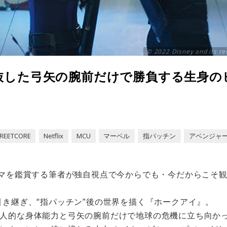
© 2022 Disney and its rel
抜した弓矢の腕前だけで勝負する生身の
REETCORE
Netflix
MCU
マーベル
指パッチン
アベンジャ
ラマを鑑賞する筆者が独自視点で今からでも・今だからこそ観
引き継ぎ、“指パッチン”後の世界を描く『ホークアイ』。
人的な身体能力と弓矢の腕前だけで地球の危機に立ち向か