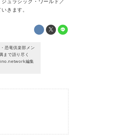
『ジュラシック・ワールド／
ていきます。
会・恐竜倶楽部メン
隅まで語り尽く
.network編集