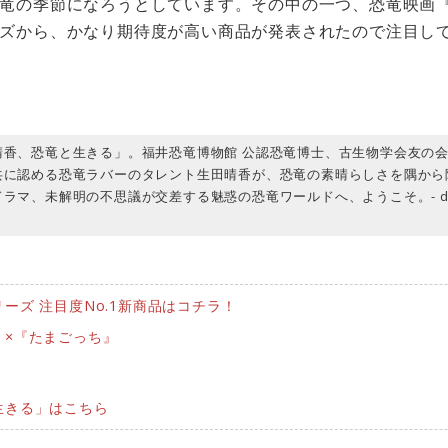
竜の季節になろうとしています。その中の一つ、恐竜映画
ズから、かなり期待度が高い商品が発表されたので注目し
晴香、恐竜と生きる」。福井恐竜博物館 公認恐竜博士、古生物学会友の
共に認める恐竜ラバーのタレント生田晴香が、恐竜の素晴らしさを隅から
ラマ、未解明の不思議が交差する魅惑の恐竜ワールドへ、ようこそ。- dino
ーズ 注目度No.1新商品はコチラ！
』×『たまごっち』
生きる」はこちら