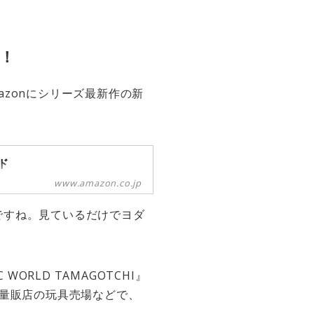
ラ！
zonにシリーズ最新作の新
ド
www.amazon.co.jp
もちゃになって登場！
ですね。見ているだけでヨダ
ORLD TAMAGOTCHI』
電量販店の玩具売場などで、