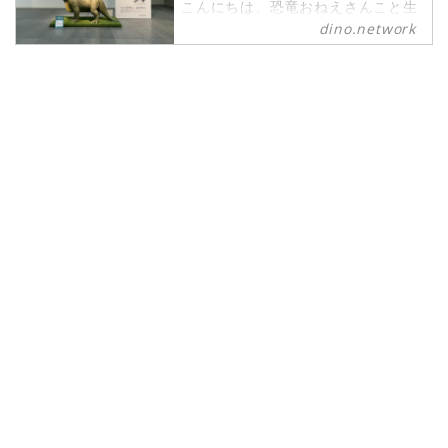
こんにちは、恐竜おねえさんこと生
田晴香です。いよいよ年末というこ
dino.network
とで、今年も「恐竜流行語大賞」を
発表するときがやって参りました。
2023年の締めに、特に話題になった
恐竜ネタを3つ発表します。これを
読んで2023年をしっかり噛み締めて
新しい年を迎えましょう！