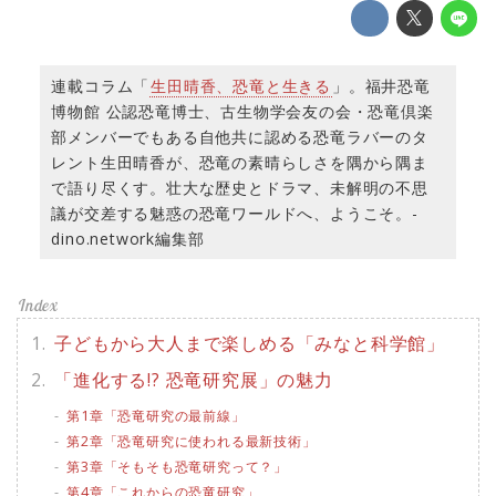
連載コラム「
生田晴香、恐竜と生きる
」。福井恐竜
博物館 公認恐竜博士、古生物学会友の会・恐竜倶楽
部メンバーでもある自他共に認める恐竜ラバーのタ
レント生田晴香が、恐竜の素晴らしさを隅から隅ま
で語り尽くす。壮大な歴史とドラマ、未解明の不思
議が交差する魅惑の恐竜ワールドへ、ようこそ。-
dino.network編集部
子どもから大人まで楽しめる「みなと科学館」
「進化する!? 恐竜研究展」の魅力
第1章「恐竜研究の最前線」
第2章「恐竜研究に使われる最新技術」
第3章「そもそも恐竜研究って？」
第4章「これからの恐竜研究」