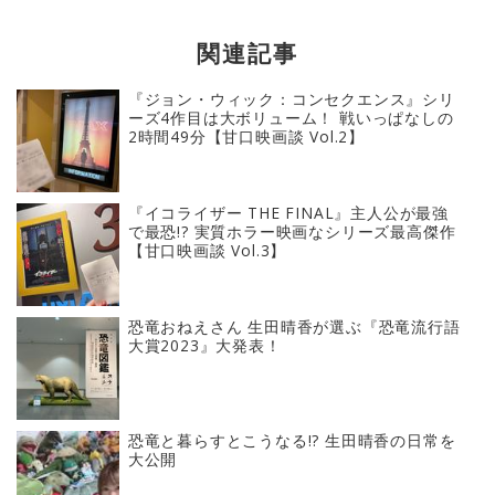
関連記事
『ジョン・ウィック：コンセクエンス』シリ
ーズ4作目は大ボリューム！ 戦いっぱなしの
2時間49分【甘口映画談 Vol.2】
『イコライザー THE FINAL』主人公が最強
で最恐!? 実質ホラー映画なシリーズ最高傑作
【甘口映画談 Vol.3】
恐竜おねえさん 生田晴香が選ぶ『恐竜流行語
大賞2023』大発表！
恐竜と暮らすとこうなる!? 生田晴香の日常を
大公開