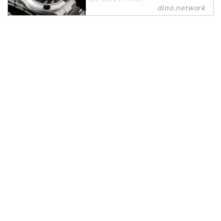
dino.network
腕時計 の記事一覧 - dino.network
は、上質な趣味や嗜好を愉しむこと
ができるパワーピープルのために、
2019年8月1日に創刊されたライフ
スタイルWebマガジンです。現代の
社会では、日々生まれる新しいテク
ノロジーやカルチャーによって価値
観が多様化しています。そんな多様
性に即したさまざまな情報や可能性
にキャッチアップし続けたいという
マインドを持つ皆さまのために、誕
生したWebマガジンがdino.network
です。