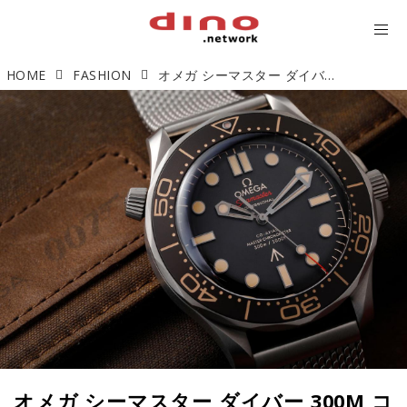
HOME
FASHION
オメガ シーマスター ダイバー 300M コーアクシャル マスター クロノメーター 「007エディション」【今週の逸本 Vol.124】
オメガ シーマスター ダイバー 300M コ