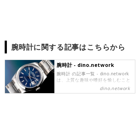
腕時計に関する記事はこちらから
腕時計 - dino.network
腕時計 の記事一覧 - dino.network
は、上質な趣味や嗜好を愉しむこと
ができるパワーピープルのために、
dino.network
2019年8月1日に創刊されたライフ
スタイルWebマガジンです。現代の
社会では、日々生まれる新しいテク
ノロジーやカルチャーによって価値
観が多様化しています。そんな多様
性に即したさまざまな情報や可能性
にキャッチアップし続けたいという
マインドを持つ皆さまのために、誕