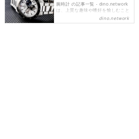
腕時計 の記事一覧 - dino.network
は、上質な趣味や嗜好を愉しむこと
ができるパワーピープルのために、
dino.network
2019年8月1日に創刊されたライフ
スタイルWebマガジンです。現代の
社会では、日々生まれる新しいテク
ノロジーやカルチャーによって価値
観が多様化しています。そんな多様
性に即したさまざまな情報や可能性
にキャッチアップし続けたいという
マインドを持つ皆さまのために、誕
生したWebマガジンがdino.network
です。