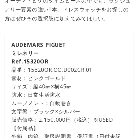
オーデマ・ピゲのタイムピースの中でも、ラグジュ
アリー要素の強い1本。ドレスウォッチをお探しの
方はぜひその選択肢に加えてみてほしい。
AUDEMARS PIGUET
ミレネリー
Ref.15320OR
品番：15320OR.OO.D002CR.01
素材：ピンクゴールド
サイズ：縦40㎜×横45㎜
防水：日常生活防水
ムーブメント：自動巻き
文字盤：ブラック×シルバー
販売価格：2,150,000円（税込）※USED
【付属品】
外箱、内箱、取扱説明書、保証書（日付未記