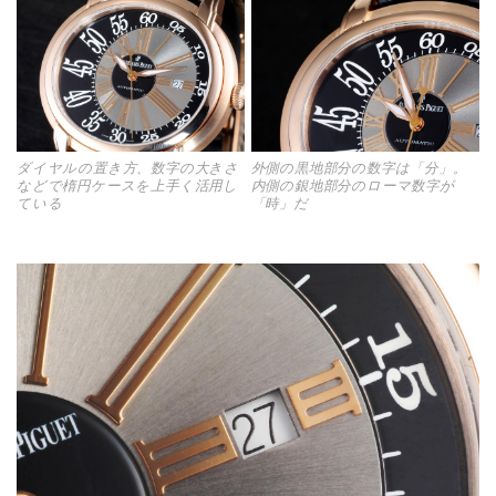
ダイヤルの置き方、数字の大きさ
外側の黒地部分の数字は「分」。
などで楕円ケースを上手く活用し
内側の銀地部分のローマ数字が
ている
「時」だ