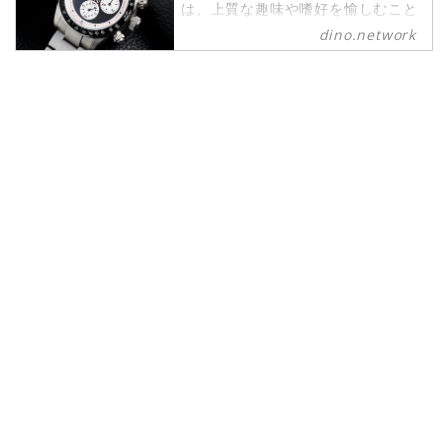
は、上質な趣味や嗜好を愉しむこと
ができるパワーピープルのために、
dino.network
2019年8月1日に創刊されたライフ
スタイルWebマガジンです。現代の
社会では、日々生まれる新しいテク
ノロジーやカルチャーによって価値
観が多様化しています。そんな多様
性に即したさまざまな情報や可能性
にキャッチアップし続けたいという
マインドを持つ皆さまのために、誕
生したWebマガジンがdino.network
です。