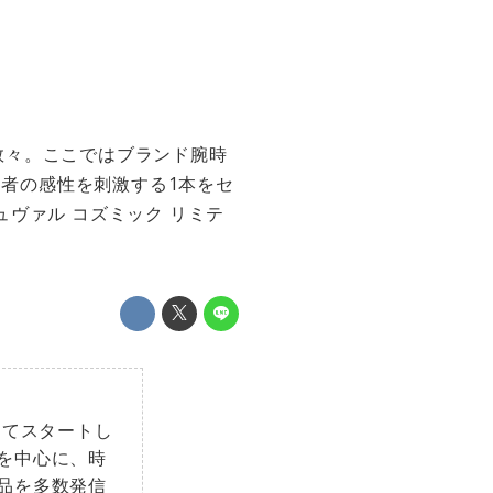
数々。ここではブランド腕時
る者の感性を刺激する1本をセ
ヴァル コズミック リミテ
してスタートし
を中心に、時
品を多数発信