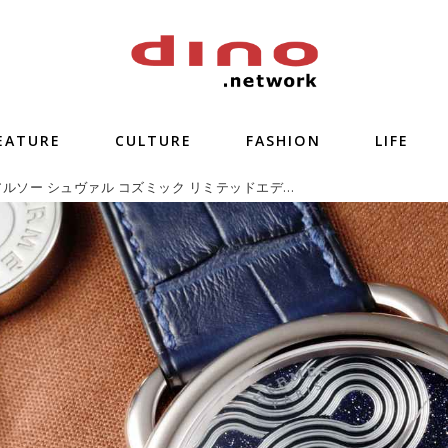
EATURE
CULTURE
FASHION
LIFE
エルメス アルソー シュヴァル コズミック リミテッドエディション「空を駆ける天馬」【今週の逸本 Vol.229】