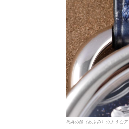
馬具の鐙（あぶみ）のようなア