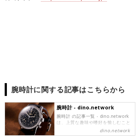
腕時計に関する記事はこちらから
腕時計 - dino.network
腕時計 の記事一覧 - dino.network
は、上質な趣味や嗜好を愉しむこと
ができるパワーピープルのために、
dino.network
2019年8月1日に創刊されたライフ