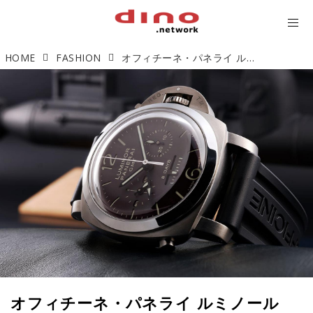
HOME
FASHION
オフィチーネ・パネライ ルミノール1950 DAYS クロノ モノプルサンテ GMT「欲しい機能全部のせのルミノール」【今週の逸本 Vol.236】
オフィチーネ・パネライ ルミノール